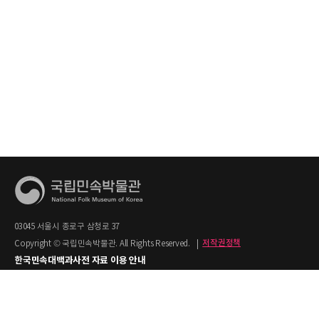
03045 서울시 종로구 삼청로 37
Copyright © 국립민속박물관. All Rights Reserved.
|
저작권정책
한국민속대백과사전 자료 이용 안내
1. 한국민속대백과사전의 텍스트는 공공누리 제2유형(출처명시+상업적 이용금지)을
적용합니다.