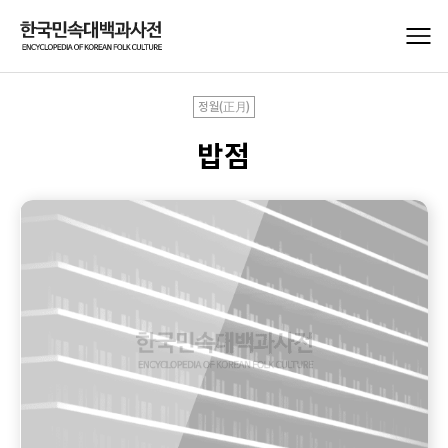
정월(正月)
밥점