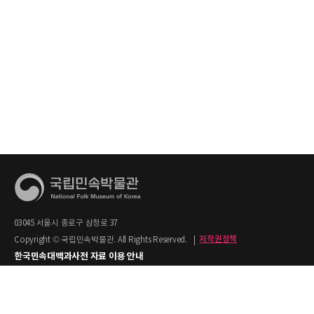
03045 서울시 종로구 삼청로 37
Copyright © 국립민속박물관. All Rights Reserved.
|
저작권정책
한국민속대백과사전 자료 이용 안내
1. 한국민속대백과사전의 텍스트는 공공누리 제2유형(출처명시+상업적 이용금지)을
적용합니다.