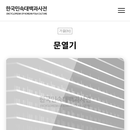
가을(秋)
문열기