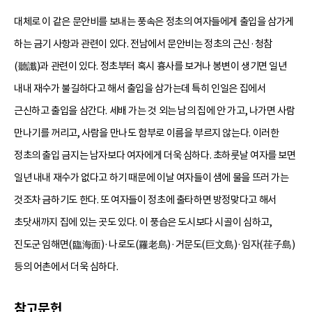
대체로 이 같은 문안비를 보내는 풍속은 정초의 여자들에게 출입을 삼가게
하는 금기 사항과 관련이 있다. 전남에서 문안비는 정초의 근신·청참
(聽讖)과 관련이 있다. 정초부터 혹시 흉사를 보거나 봉변이 생기면 일년
내내 재수가 불길하다고 해서 출입을 삼가는데 특히 인일은 집에서
근신하고 출입을 삼간다. 세배 가는 것 외는 남의 집에 안 가고, 나가면 사람
만나기를 꺼리고, 사람을 만나도 함부로 이름을 부르지 않는다. 이러한
정초의 출입 금지는 남자보다 여자에게 더욱 심하다. 초하룻날 여자를 보면
일년 내내 재수가 없다고 하기 때문에 이날 여자들이 샘에 물을 뜨러 가는
것조차 금하기도 한다. 또 여자들이 정초에 출타하면 방정맞다고 해서
초닷새까지 집에 있는 곳도 있다. 이 풍습은 도시보다 시골이 심하고,
진도군 임해면(臨海面)·나로도(羅老島)·거문도(巨文島)·임자(荏子島)
등의 어촌에서 더욱 심하다.
참고문헌