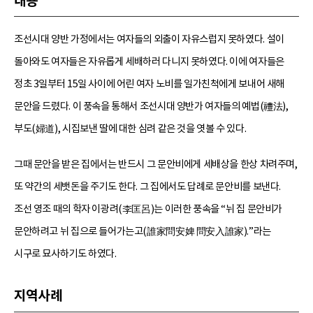
내용
조선시대 양반 가정에서는 여자들의 외출이 자유스럽지 못하였다. 설이
돌아와도 여자들은 자유롭게 세배하러 다니지 못하였다. 이에 여자들은
정초 3일부터 15일 사이에 어린 여자 노비를 일가친척에게 보내어 새해
문안을 드렸다. 이 풍속을 통해서 조선시대 양반가 여자들의 예법(禮法),
부도(婦道), 시집보낸 딸에 대한 심려 같은 것을 엿볼 수 있다.
그때 문안을 받은 집에서는 반드시 그 문안비에게 세배상을 한상 차려주며,
또 약간의 세뱃돈을 주기도 한다. 그 집에서도 답례로 문안비를 보낸다.
조선 영조 때의 학자 이광려(李匡呂)는 이러한 풍속을 “뉘 집 문안비가
문안하려고 뉘 집으로 들어가는고(誰家問安婢 問安入誰家).”라는
시구로 묘사하기도 하였다.
지역사례