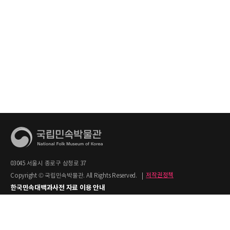
03045 서울시 종로구 삼청로 37
Copyright © 국립민속박물관. All Rights Reserved.
|
저작권정책
한국민속대백과사전 자료 이용 안내
1. 한국민속대백과사전의 텍스트는 공공누리 제2유형(출처명시+상업적 이용금지)을
적용합니다.