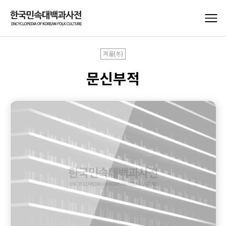
겨울(冬)
문신부적