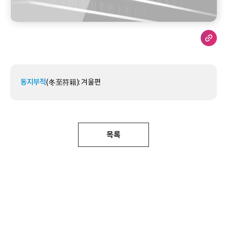
동지부적
(冬至符籍): 겨울편
목록