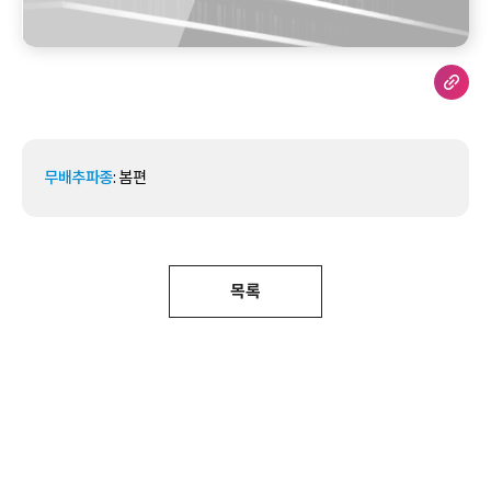
무배추파종
: 봄편
목록