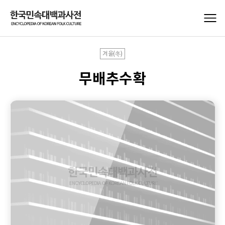
겨울(冬)
무배추수확