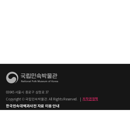
03045 서울시 종로구 삼청로 37
Copyright © 국립민속박물관. All Rights Reserved.
|
저작권정책
한국민속대백과사전 자료 이용 안내
1. 한국민속대백과사전의 텍스트는 공공누리 제2유형(출처명시+상업적 이용금지)을
적용합니다.