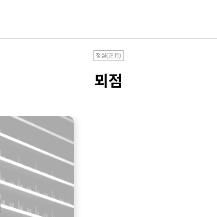
정월(正月)
뫼점