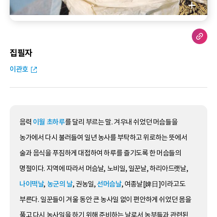
집필자
이관호
음력
이월 초하루
를 달리 부르는 말. 겨우내 쉬었던 머슴들을
농가에서 다시 불러들여 일년 농사를 부탁하고 위로하는 뜻에서
술과 음식을 푸짐하게 대접하여 하루를 즐기도록 한 머슴들의
명절이다. 지역에 따라서 머슴날, 노비일, 일꾼날, 하리아드랫날,
나이떡날
,
농군의 날
, 권농일,
선머슴날
, 여종날[婢日]이라고도
부른다. 일꾼들이 겨울 동안 큰 농사일 없이 편안하게 쉬었던 몸을
풀고 다시 농사일을 하기 위해 준비하는 날로서 농부들과 관련된