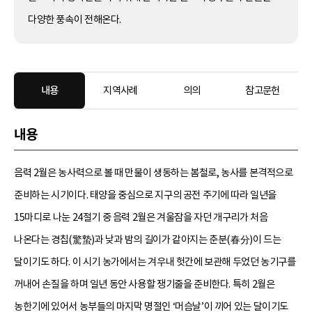
다양한 풍속이 전해온다.
내용
지역사례
의의
참고문헌
내용
음력 2월은 농사력으로 볼 때 만물이 생동하는 봄철로, 농사를 본격적으로
준비하는 시기이다. 태양을 중심으로 지구의 공전 주기에 따라 일년을
15마디로 나눈 24절기 중 음력 2월은 겨울잠을 자던 개구리가 처음
나온다는 경칩(驚蟄)과 낮과 밤의 길이가 같아지는 춘분(春分)이 드는
달이기도 하다. 이 시기 농가에서는 겨우내 헛간에 보관해 두었던 농기구를
꺼내어 손질을 하며 일년 동안 사용할 쟁기줄을 준비한다. 특히 2월은
농한기에 있어서 농부들의 마지막 명절인 ‘머슴날’이 끼어 있는 달이기도