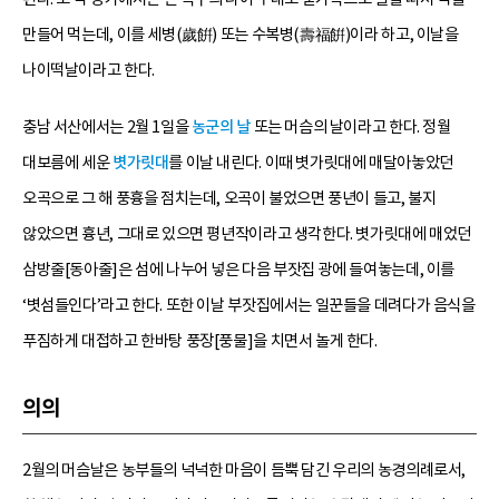
만들어 먹는데, 이를 세병(歲餠) 또는 수복병(壽福餠)이라 하고, 이날을
나이떡날이라고 한다.
충남 서산에서는 2월 1일을
농군의 날
또는 머슴의 날이라고 한다. 정월
대보름에 세운
볏가릿대
를 이날 내린다. 이때 볏가릿대에 매달아놓았던
오곡으로 그 해 풍흉을 점치는데, 오곡이 불었으면 풍년이 들고, 불지
않았으면 흉년, 그대로 있으면 평년작이라고 생각한다. 볏가릿대에 매었던
삼방줄[동아줄]은 섬에 나누어 넣은 다음 부잣집 광에 들여놓는데, 이를
‘볏섬들인다’라고 한다. 또한 이날 부잣집에서는 일꾼들을 데려다가 음식을
푸짐하게 대접하고 한바탕 풍장[풍물]을 치면서 놀게 한다.
의의
2월의 머슴날은 농부들의 넉넉한 마음이 듬뿍 담긴 우리의 농경의례로서,