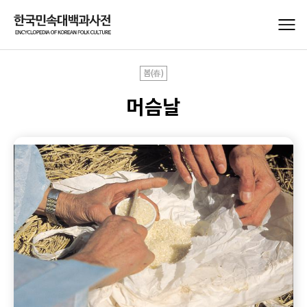
봄(春)
머슴날