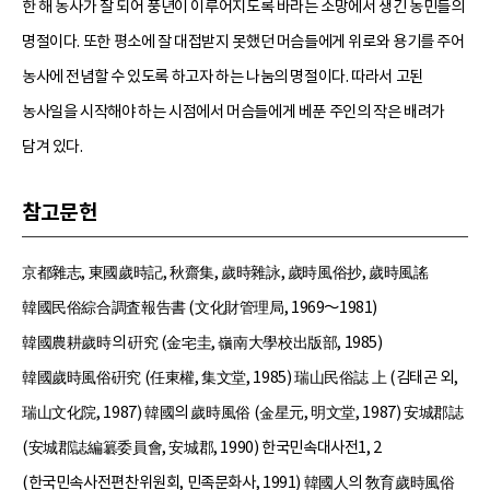
한 해 농사가 잘 되어 풍년이 이루어지도록 바라는 소망에서 생긴 농민들의
명절이다. 또한 평소에 잘 대접받지 못했던 머슴들에게 위로와 용기를 주어
농사에 전념할 수 있도록 하고자 하는 나눔의 명절이다. 따라서 고된
농사일을 시작해야 하는 시점에서 머슴들에게 베푼 주인의 작은 배려가
담겨 있다.
참고문헌
京都雜志, 東國歲時記, 秋齋集, 歲時雜詠, 歲時風俗抄, 歲時風謠
韓國民俗綜合調査報告書 (文化財管理局, 1969～1981)
韓國農耕歲時의 硏究 (金宅圭, 嶺南大學校出版部, 1985)
韓國歲時風俗硏究 (任東權, 集文堂, 1985) 瑞山民俗誌 上 (김태곤 외,
瑞山文化院, 1987) 韓國의 歲時風俗 (金星元, 明文堂, 1987) 安城郡誌
(安城郡誌編簒委員會, 安城郡, 1990) 한국민속대사전1, 2
(한국민속사전편찬위원회, 민족문화사, 1991) 韓國人의 敎育歲時風俗