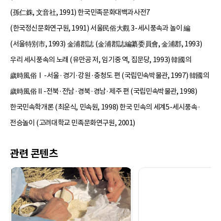
(孫仁銖, 文音社, 1991) 한국민족문화대백과사전7
(한국정신문화연구원, 1991) 서울民俗大觀 3-세시풍속과 놀이 編
(서울特別市, 1993) 金浦郡誌 (金浦郡誌編纂委員會, 金浦郡, 1993)
우리 세시풍속의 노래 (유만공 저, 임기중 역, 집문당, 1993) 韓國의
歲時風俗Ⅰ-서울·경기·강원·충청도 편 (국립민속박물관, 1997) 韓國의
歲時風俗Ⅱ-전북·전남·경북·경남·제주 편 (국립민속박물관, 1998)
한국민속학개론 (최운식, 민속원, 1998) 한국 민속의 세계5-세시풍속·
전승놀이 (고려대학교 민족문화연구원, 2001)
관련 콘텐츠