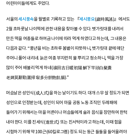
어린아이들에게도 주었다.
서울의
세시풍속
을 월별로 기록하고 있는 『
세시풍요
(歲時風謠)』에서도
2월 초하룻날 나이떡에 관한 내용을 찾아볼 수 있다. 볏가릿대를 내려서
만든 떡을 여종들로 하여금 나이에 따라 먹게 하였다고 하는데, 그 내용은
다음과 같다. “풍년을 비는 초하루 봄볕이 따뜻하니, 볏가릿대 끝에 매단
주머니 풀어 내리네. 늙은 여종 부지런히 물 뿌리고 청소하니, 떡을 가장
많이 주어 배불리 먹게 하네(禳田吉日暖初陽 解下竿頭白粲囊
老婢莫辭勤灑掃 㝡多分餠飽飢腸).”
머슴날은 성인식(成人式)을 하는 날이기도 하다. 대개 스무 살 정도가 되면
성인으로 인정받는데, 성인이 되어 마을 공동 노동 조직인 두레패에
들어가기 위해서는 마을 어른이나 머슴들에게 술과 음식을 장만하여 한턱
내야 한다. 이를 진세식(進世式) 또는 진서턱이라고 하는데, 이때 힘을
시험하기 위해 약 100근(60킬로그램) 정도 되는 둥근 들돌을 들어올려야