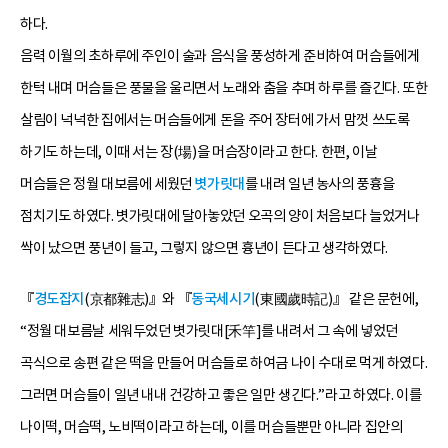
하다.
음력 이월의 초하루에 주인이 술과 음식을 풍성하게 준비하여 머슴들에게
한턱 내며 머슴들은 풍물을 울리면서 노래와 춤을 추며 하루를 즐긴다. 또한
살림이 넉넉한 집에서는 머슴들에게 돈을 주어 장터에 가서 맘껏 쓰도록
하기도 하는데, 이때 서는 장(場)을 머슴장이라고 한다. 한편, 이날
머슴들은 정월 대보름에 세웠던
볏가릿대
를 내려 일년 농사의 풍흉을
점치기도 하였다. 볏가릿대에 달아놓았던 오곡의 양이 처음보다 늘었거나
싹이 났으면 풍년이 들고, 그렇지 않으면 흉년이 든다고 생각하였다.
『
경도잡지
(京都雜志)』와 『
동국세시기
(東國歲時記)』 같은 문헌에,
“정월 대보름날 세워두었던 볏가릿대[禾竿]를 내려서 그 속에 넣었던
곡식으로 송편 같은 떡을 만들어 머슴들로 하여금 나이 수대로 먹게 하였다.
그러면 머슴들이 일년 내내 건강하고 좋은 일만 생긴다.”라고 하였다. 이를
나이떡, 머슴떡, 노비떡이라고 하는데, 이를 머슴들뿐만 아니라 집안의