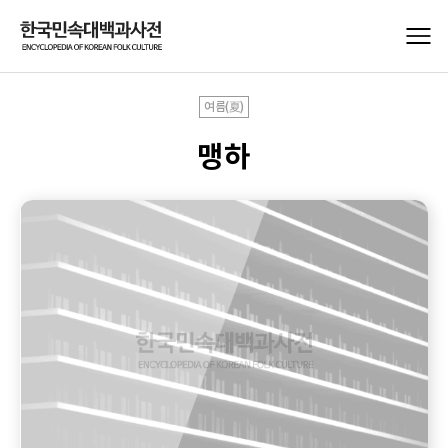
여름(夏)
맹하