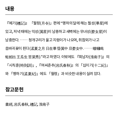
내용
『예기(禮記)』 「월령(月令)」편에 “맹하의 달에 해는 필성(畢星)에
있고, 저녁 때에는 익성(翼星)이 남중하고 새벽에는 무녀성(婺女星)이
남중한다. …… 청개구리가 울고 지렁이가 나오며, 쥐참외가 나고
씀바귀꽃이 핀다(孟夏之月 日在畢 昏翼中 旦婺女中. …… 螻蟈鳴
蚯蚓出 王瓜生 苦菜秀).”라고 하였다. 이밖에도 『회남자(淮南子)』의
「시칙훈(時則訓)」, 『여씨춘추(呂氏春秋)』의 「십이기(十二紀)」
와 「맹하기(孟夏紀)」에도 「월령」과 비슷한 내용이 실려 있다.
참고문헌
書經, 呂氏春秋, 禮記, 淮南子