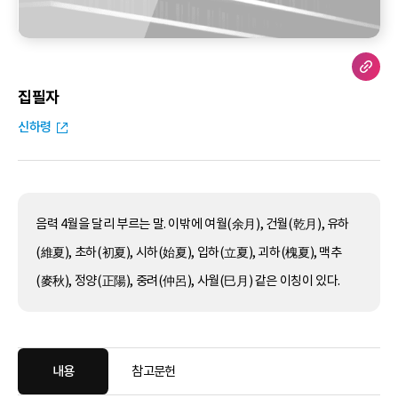
집필자
신하령
음력 4월을 달리 부르는 말. 이밖에 여월(余月), 건월(乾月), 유하
(維夏), 초하(初夏), 시하(始夏), 입하(立夏), 괴하(槐夏), 맥추
(麥秋), 정양(正陽), 중려(仲呂), 사월(巳月) 같은 이칭이 있다.
내용
참고문헌