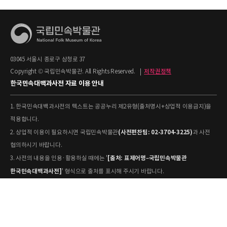
03045 서울시 종로구 삼청로 37
Copyright © 국립민속박물관. All Rights Reserved.
|
저작권정책
한국민속대백과사전 자료 이용 안내
1. 한국민속대백과사전의 텍스트는 공공누리 제2유형(출처명시+상업적 이용금지)을
적용합니다.
(사전편찬팀: 02-3704-3225)
2. 상업적 이용이 필요하시면 국립민속박물관
과 사전
협의하시기 바랍니다.
[출처: 표제어명–국립민속박물관
3. 사전의 내용을 인용·활용하실 때에는 '
한국민속대백과사전]
' 형식으로 출처를 표시해 주시기 바랍니다.
4. 사진 및 동영상은 개별 저작권 정보가 상이할 수 있으므로, 이용 전 반드시 저작권
정보를 확인하시기 바랍니다.
유물과학과(031-580-
5. 국립민속박물관 소장 사진의 원본 자료 활용을 원하시면,
5877)
로 문의하시기 바랍니다.