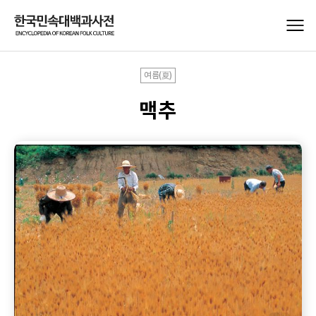
여름(夏)
맥추