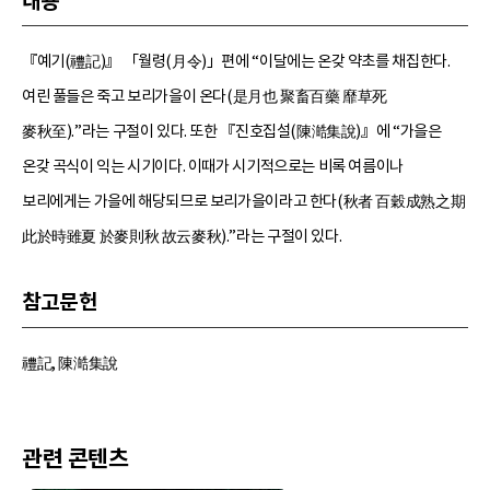
내용
『예기(禮記)』 「월령(月令)」편에 “이달에는 온갖 약초를 채집한다.
여린 풀들은 죽고 보리가을이 온다(是月也 聚畜百藥 靡草死
麥秋至).”라는 구절이 있다. 또한 『진호집설(陳澔集說)』에 “가을은
온갖 곡식이 익는 시기이다. 이때가 시기적으로는 비록 여름이나
보리에게는 가을에 해당되므로 보리가을이라고 한다(秋者 百穀成熟之期
此於時雖夏 於麥則秋 故云麥秋).”라는 구절이 있다.
참고문헌
禮記, 陳澔集說
관련 콘텐츠