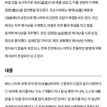
바칠 것을 요구하므로 세공(歲貢)으로 매를 보냈고, 이를 관장하기 위해
응방(鷹坊)을 설치했을 정도였다. 조선시대에는 명매(名鷹) 해동청
(海東靑)의 공헌으로 명나라와의 곤란한 교섭이 해결된 바도 있다. 조선
태조는 자주 매사냥을 구경했고, 태종은 친히 활과 화살을 차고 말을
달리며 매사냥을 자주했다. 문인 김창업(金昌業)은 매사냥을 시로 남길
정도로 좋아했다. 일제강점기까지도 매우 성행했던 매사냥은 이제는
찾아보기 힘들게 되었으나, 전북 진안에서는 아직도 전통적인 방법에 의해
매사냥이 전승되어 오고 있다.
내용
매는 나이와 포획 후의 연수(年數)에 따라 그 명칭이 다음과 같이 다양하다.
① 보라매: 둥지를 떠난 지 6~7개월이 지나 잘 날 뿐만 아니라, 스스로 새를
잡을 수 있을 정도의 매를 잡아 훈련시킨 것이다. 곧 둥지를 떠난 지 일년이
경과하지 않은 매이다. ② 초진(初陳)이: 일년 동안 사육하면서 훈련시킨