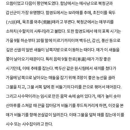
으뜸이었고 다음이 평안북도였다. 함남에서는 매사냥으로 북청군과
갑산군이 가장 유명했다. 함경도에서는 보라매를 추매, 초진이를 육두
(六頭)매, 육조를 와추(窩雛)매라고 부른다. 북청군에서는 매부리를
소하치(수할치의 사투리)라고 불렀다. 또한 함경도에서 매의 포획 시기는
가을 9월 하순부터 10월 말에 이르기까지이며 백두산, 갑산, 풍산 등으로
깊은 산골의 일반 새들이 남쪽지방으로 이동하는 때이다. 매가 이 새들을
쫓아 날아오기 때문이다. 특히 음력 9월 한로(寒露) 때가 가장 좋은
시기인데, 이때 추매를 잡는다. 백두산 같은 원시림에서 새끼를 쳤다가
가을에 남쪽으로 날아오는 매들을 잡기 위해 조망이 좋은 능선을 골라
그물을 치고, 그물 서쪽 밑에 흰 비둘기의 다리를 끈으로 묶어서 매어둔다.
그리고 사수막이라는 임시로 만든 움막 속에 숨어 있다가, 매가 높이 솟아
산마루를 스쳐갈 때 끈을 잡아당겨 비둘기를 푸드득거리게 하면, 이것을 본
매가 비둘기를 향해 쏜살같이 달려든다. 이때 그물을 덮쳐 매를 잡는데 이를
사수 또는 사수잡이라고 한다.