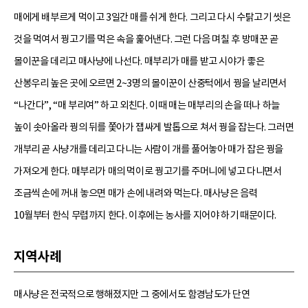
매에게 배부르게 먹이고 3일간 매를 쉬게 한다. 그리고 다시 수탉고기 씻은
것을 먹여서 꿩고기를 먹은 속을 훑어낸다. 그런 다음 며칠 후 방매꾼 곧
몰이꾼을 데리고 매사냥에 나선다. 매부리가 매를 받고 시야가 좋은
산봉우리 높은 곳에 오르면 2~3명의 몰이꾼이 산중턱에서 꿩을 날리면서
“나간다”, “매 부리여” 하고 외친다. 이때 매는 매부리의 손을 떠나 하늘
높이 솟아올라 꿩의 뒤를 쫓아가 잽싸게 발톱으로 쳐서 꿩을 잡는다. 그러면
개부리 곧 사냥개를 데리고 다니는 사람이 개를 풀어놓아 매가 잡은 꿩을
가져오게 한다. 매부리가 매의 먹이로 꿩고기를 주머니에 넣고 다니면서
조금씩 손에 꺼내 놓으면 매가 손에 내려와 먹는다. 매사냥은 음력
10월부터 한식 무렵까지 한다. 이후에는 농사를 지어야 하기 때문이다.
지역사례
매사냥은 전국적으로 행해졌지만 그 중에서도 함경남도가 단연