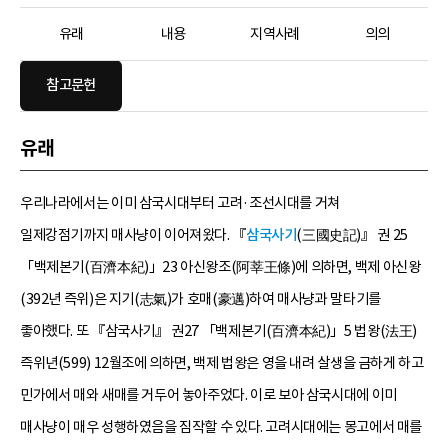
유래
내용
지역사례
의의
참고문헌
유래
우리나라에서는 이미 삼국시대부터 고려·조선시대를 거쳐
일제강점기까지 매사냥이 이어져왔다. 『
삼국사기
(三國史記)』 권 25
「백제본기(百濟本紀)」23 아신왕조(阿莘王條)에 의하면, 백제 아신왕
(392년 즉위)은 지기(志氣)가 호매(豪邁)하여 매사냥과 말타기를
좋아했다. 또 『삼국사기』 권27 「백제본기(百濟本紀)」5 법왕(法王)
즉위년(599) 12월조에 의하면, 백제 법왕은 영을 내려 살생을 금하게 하고
민가에서 매와 새매를 거두어 놓아주었다. 이로 보아 삼국시대에 이미
매사냥이 매우 성행하였음을 짐작할 수 있다. 고려시대에는 몽고에서 매를