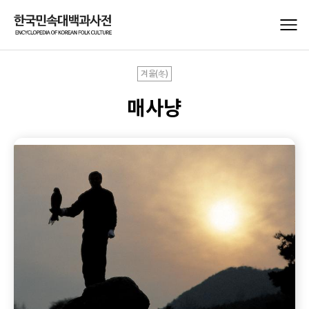
겨울(冬)
매사냥