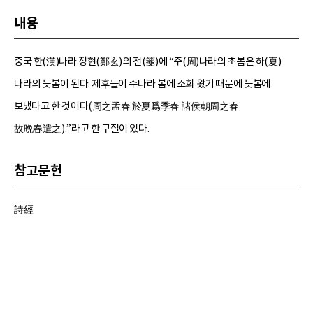
내용
중국 한(漢)나라 정현(鄭玄)의 전(箋)에 “주(周)나라의 초봄은 하(夏)
나라의 늦봄이 된다. 제후들이 주나라 봄에 조회 왔기 때문에 늦봄에
보냈다고 한 것이다(周之孟春 於夏爲季春 諸侯朝周之春
故晩春遣之).”라고 한 구절이 있다.
참고문헌
詩經