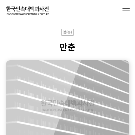
봄(春)
만춘