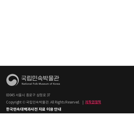
03045 서울시 종로구 삼청로 37
Copyright © 국립민속박물관. All Rights Reserved.
|
저작권정책
한국민속대백과사전 자료 이용 안내
1. 한국민속대백과사전의 텍스트는 공공누리 제2유형(출처명시+상업적 이용금지)을
적용합니다.