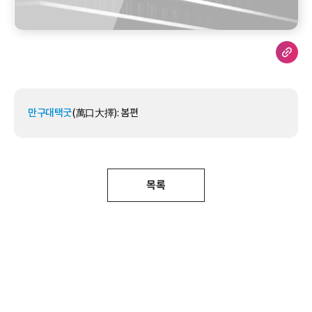
만구대택굿
(萬口大擇­): 봄편
목록