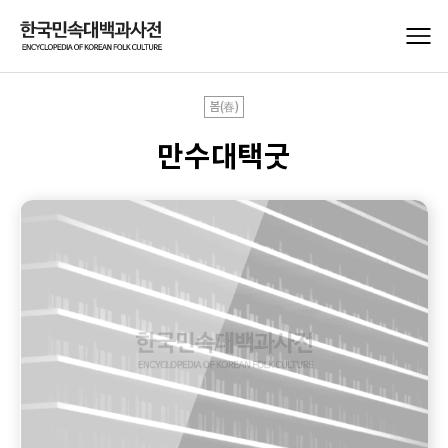
봄(春)
만수대택굿