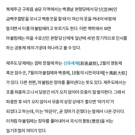
북제주군 구좌읍 송당 지역에서는 백중날 본향당에서 당신(堂神)인
금백주할망을 모시고 백중굿을 할 때 이 여신의 옷을 꺼내어 바람에
말리면서 이를 마불림제라고 부르기도 한다. 이런 맥락에서 보면
마불림제는 마을 수호신인 본향 당신에게 일년에 세 번 정기적으로 인사를
하는 공동체 제의 가운데 하나라고 볼 수 있다.
제주도 당제에는 음력 정월에 하는
신과세제
(新過歲祭), 2월의 영등제
혹은 잠수굿, 7월의 마불림제와 백중제, 10월의 시만곡대제[十萬穀大祭]
가 있다. 다른 한편, 마불림은 장마를 풀어낸다는 뜻도 있다. 제주도에서는
조를 파종하고 나서 당분간 비가 오지 않아야 모종이 잘 발아한다. 그래서
파종한 후 비가 오지 않아서 모종의 성장 상태가 좋으면 ‘마가지’가
되었다고 하는데, 이는 ‘마걷이’, 곧 장마가 걷혔다는 말에서 나온 것이다.
이처럼 마불림제는 장마를 풀어내어서 곡식의 풍등(豊登)을 비는
일기조절의 의미가 있다.