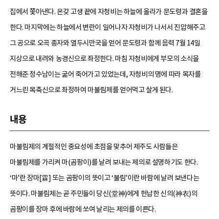
집에서 쫓아낸다. 온갖 고생 끝에 자청비는 하늘에 올라가 문도령과 결혼을
한다. 마지막에는 하늘에서 변란이 일어나자 자청비가 나서서 진압해주고
그 공으로 오곡 종자와 열두시만국을 얻어 문도령과 함께 음력 7월 14일
지상으로 내려와 농경신으로 좌정한다. 마침 자청비에게 부모의 소식을
전해준 정수남이는 굶어 죽어가고 있었는데, 자청비의 명에 따라 목자를
거느린 목축신으로 좌정하여 마불림제를 얻어먹고 살게 된다.
내용
마불림제의 계절적인 중요성에 초점을 맞추어 제주도 사람들은
마불림제를 가리켜 마(곰팡이)를 날려 보내는 제의로 설명하기도 한다.
‘마’란 장마[霖] 또는 곰팡이의 뜻이고 ‘불림’이란 바람에 날려 보낸다는
뜻이다. 마불림제는 곧 주민들이 당신(堂神)에게 헌납한 신의(神衣)의
곰팡이를 장마 후에 바람에 쏘여 날리는 제의를 이른다.