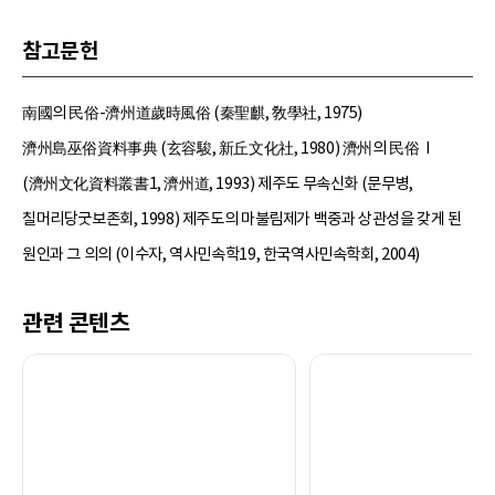
참고문헌
南國의 民俗-濟州道歲時風俗 (秦聖麒, 敎學社, 1975)
濟州島巫俗資料事典 (玄容駿, 新丘文化社, 1980) 濟州의 民俗Ⅰ
(濟州文化資料叢書1, 濟州道, 1993) 제주도 무속신화 (문무병,
칠머리당굿보존회, 1998) 제주도의 마불림제가 백중과 상관성을 갖게 된
원인과 그 의의 (이수자, 역사민속학19, 한국역사민속학회, 2004)
관련 콘텐츠