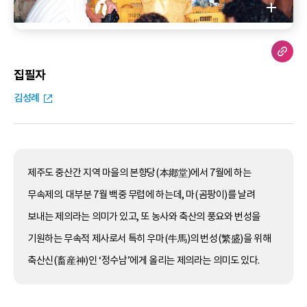
집필자
김성례
제주도 중산간 지역 마을의 본향당(本鄕堂)에서 7월에 하는
무속제의. 대부분 7월 백중 무렵에 하는데, 마(곰팡이)를 날려
보내는 제의라는 의미가 있고, 또 농사와 축산의 풍요와 번성을
기원하는 무속적 제사로서 특히 우마(牛馬)의 번성(繁盛)을 위해
축산신(畜産神)인 ‘정수남’에게 올리는 제의라는 의미도 있다.