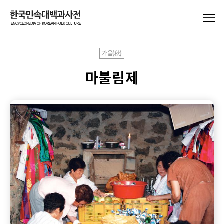
가을(秋)
마불림제