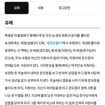
유래
내용
참고문헌
유래
백중날 마불림제가 행해지게 된 것은 농경과 목축의 원리를 풀이한
농경목축신 세경(世耕)의 신화, ‘
세경본풀이
’에서 유래한다. 세경본풀이에
등장하는 신격에는 상세경(문도령), 중세경(자청비), 하세경(정수남)이
있는데, 주요 내용은 여신인 자청비의 일대기이며, 자청비와 문도령의
연애담으로 구성되어 있다. 기자정성을 통해 태어난 여주인공 자청비는
성장한 후 하늘에서 내려온 문도령을 보고 반하여 남장을 하고 함께 서당에
가서 삼년을 같이 공부하며 지낸다. 하늘에서 결혼을 시키기 위해 문도령을
돌아오게 하자, 자청비는 자신이 여자임을 밝히고 문도령과 함께 사랑을
나눈 후 이별을 한다. 지상에 홀로 남은 자청비는 집안 머슴 정수남이에게
겁탈을 당하게 되자 그를 죽이게 되는데 부모는 이 일로 인하여 자청비를