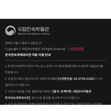
03045 서울시 종로구 삼청로 37
Copyright © 국립민속박물관. All Rights Reserved.
|
저작권정책
한국민속대백과사전 자료 이용 안내
1. 한국민속대백과사전의 텍스트는 공공누리 제2유형(출처명시+상업적 이용금지)을
적용합니다.
(사전편찬팀: 02-3704-3225)
2. 상업적 이용이 필요하시면 국립민속박물관
과 사전
협의하시기 바랍니다.
[출처: 표제어명–국립민속박물관
3. 사전의 내용을 인용·활용하실 때에는 '
한국민속대백과사전]
' 형식으로 출처를 표시해 주시기 바랍니다.
4. 사진 및 동영상은 개별 저작권 정보가 상이할 수 있으므로, 이용 전 반드시 저작권
정보를 확인하시기 바랍니다.