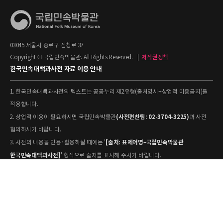
03045 서울시 종로구 삼청로 37
Copyright © 국립민속박물관. All Rights Reserved.
|
저작권정책
한국민속대백과사전 자료 이용 안내
1. 한국민속대백과사전의 텍스트는 공공누리 제2유형(출처명시+상업적 이용금지)을
적용합니다.
(사전편찬팀: 02-3704-3225)
2. 상업적 이용이 필요하시면 국립민속박물관
과 사전
협의하시기 바랍니다.
[출처: 표제어명–국립민속박물관
3. 사전의 내용을 인용·활용하실 때에는 '
한국민속대백과사전]
' 형식으로 출처를 표시해 주시기 바랍니다.
4. 사진 및 동영상은 개별 저작권 정보가 상이할 수 있으므로, 이용 전 반드시 저작권
정보를 확인하시기 바랍니다.
유물과학과(031-580-
5. 국립민속박물관 소장 사진의 원본 자료 활용을 원하시면,
5877)
로 문의하시기 바랍니다.