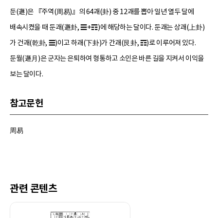
둔(遯)은 『주역(周易)』의 64괘(卦) 중 12괘를 뽑아 일년 열두 달에
배속시켰을 때 둔괘(遯卦, ☰+☶)에 해당하는 달이다. 둔괘는 상괘(上卦)
가 건괘(乾卦, ☰)이고 하괘(下卦)가 간괘(艮卦, ☶)로 이루어져 있다.
둔월(遯月)은 군자는 은퇴하여 형통하고 소인은 바른 길을 지켜서 이익을
보는 달이다.
참고문헌
周易
관련 콘텐츠