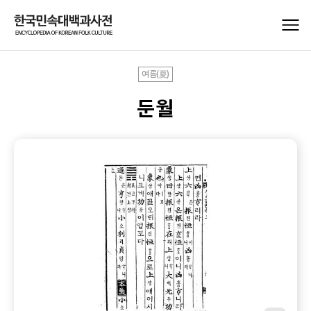
여름(夏)
둔월