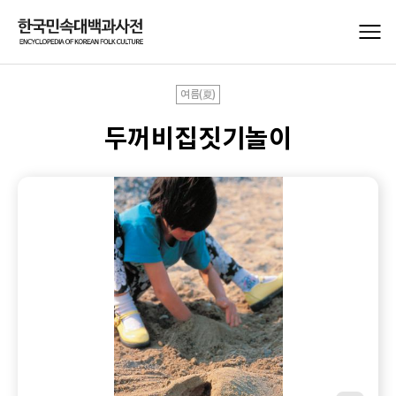
여름(夏)
두꺼비집짓기놀이