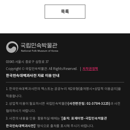
목록
03045 서울시 종로구 삼청로 37
Copyright © 국립민속박물관. All Rights Reserved.
|
저작권정책
한국민속대백과사전 자료 이용 안내
1. 한국민속대백과사전의 텍스트는 공공누리 제2유형(출처명시+상업적 이용금지)을
적용합니다.
(사전편찬팀: 02-3704-3225)
2. 상업적 이용이 필요하시면 국립민속박물관
과 사전
협의하시기 바랍니다.
[출처: 표제어명–국립민속박물관
3. 사전의 내용을 인용·활용하실 때에는 '
한국민속대백과사전]
' 형식으로 출처를 표시해 주시기 바랍니다.