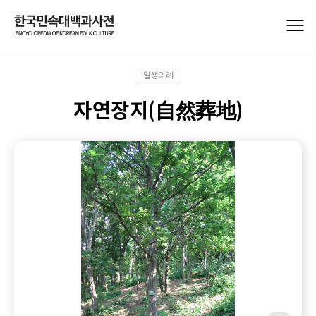
일생의례
자연장지(自然葬地)