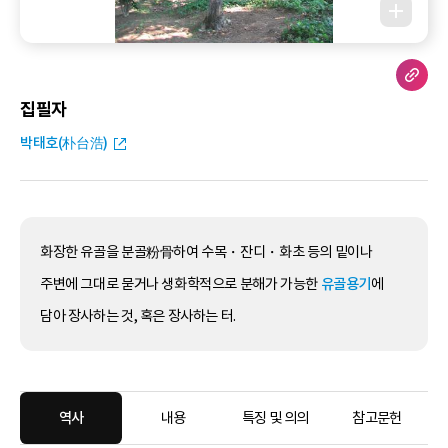
집필자
박태호(朴台浩)
화장한 유골을 분골粉骨하여 수목・잔디・화초 등의 밑이나
주변에 그대로 묻거나 생화학적으로 분해가 가능한
유골용기
에
담아 장사하는 것, 혹은 장사하는 터.
역사
내용
특징 및 의의
참고문헌