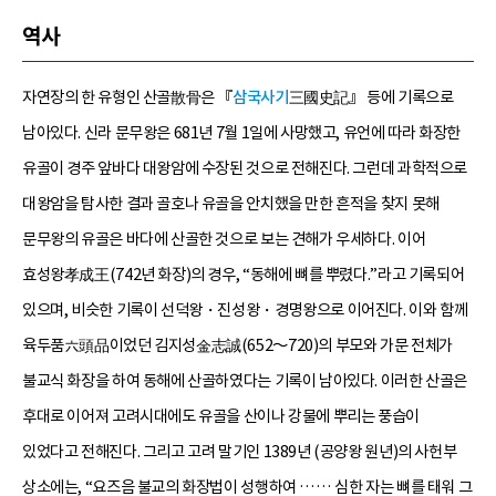
역사
자연장의 한 유형인 산골散骨은 『
삼국사기
三國史記』 등에 기록으로
남아있다. 신라 문무왕은 681년 7월 1일에 사망했고, 유언에 따라 화장한
유골이 경주 앞바다 대왕암에 수장된 것으로 전해진다. 그런데 과학적으로
대왕암을 탐사한 결과 골호나 유골을 안치했을 만한 흔적을 찾지 못해
문무왕의 유골은 바다에 산골한 것으로 보는 견해가 우세하다. 이어
효성왕孝成王(742년 화장)의 경우, “동해에 뼈를 뿌렸다.”라고 기록되어
있으며, 비슷한 기록이 선덕왕・진성왕・경명왕으로 이어진다. 이와 함께
육두품六頭品이었던 김지성金志誠(652～720)의 부모와 가문 전체가
불교식 화장을 하여 동해에 산골하였다는 기록이 남아있다. 이러한 산골은
후대로 이어져 고려시대에도 유골을 산이나 강물에 뿌리는 풍습이
있었다고 전해진다. 그리고 고려 말기인 1389년 (공양왕 원년)의 사헌부
상소에는, “요즈음 불교의 화장법이 성행하여 …… 심한 자는 뼈를 태워 그