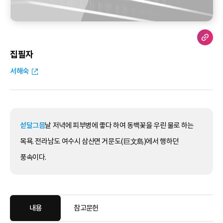
집필자
서해숙
섣달그믐
날 저녁에 피부병에 좋다 하여 동백꽃을 우린 물로 하는
목욕. 전라남도 여수시 삼산면 거문도(巨文島)에서 행하던
풍속이다.
내용
참고문헌