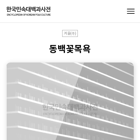
겨울(冬)
동백꽃목욕