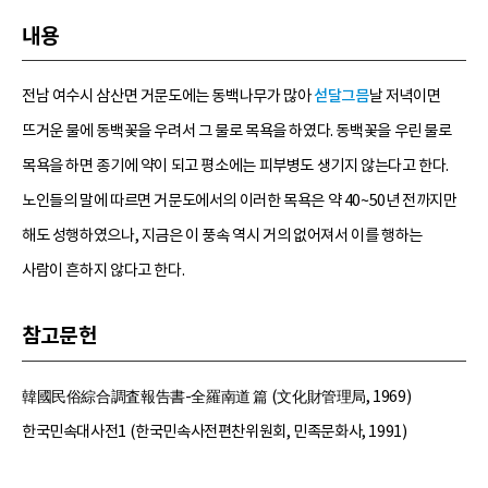
내용
전남 여수시 삼산면 거문도에는 동백나무가 많아
섣달그믐
날 저녁이면
뜨거운 물에 동백꽃을 우려서 그 물로 목욕을 하였다. 동백꽃을 우린 물로
목욕을 하면 종기에 약이 되고 평소에는 피부병도 생기지 않는다고 한다.
노인들의 말에 따르면 거문도에서의 이러한 목욕은 약 40~50년 전까지만
해도 성행하였으나, 지금은 이 풍속 역시 거의 없어져서 이를 행하는
사람이 흔하지 않다고 한다.
참고문헌
韓國民俗綜合調査報告書-全羅南道 篇 (文化財管理局, 1969)
한국민속대사전1 (한국민속사전편찬위원회, 민족문화사, 1991)