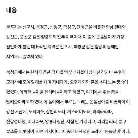
내용
분포지는 신포시, 북청군, 신창군, 덕성군, 단청군을 비롯한 함남 일대와
갑산군, 풍산군 같은 양강도의 일부 지역이다. 이 중에 돈돌날이가 가장
활발하게 불린 대표적인 지역은 신포시, 북청군 같은 함남의 동해안
지역으로 알려져 있다.
북청군에서는 한식 다음날 각 마을의 부녀자들이 남대천 강가나 속후의
모래산에 모여 달래를 캐며 지내다가, 오후가 되면 춤을 추며 노는 풍습이
있었다. 이러한 놀이를 달래터놀이라고 하였고, 여기에서 추는 춤을
달래춤이라고 하였다. 이 놀이에서 부르는 노래는 돈돌날이를 비롯하여 이
강산 서산에, 도레미쏘, 삼천리노래, 거스러미노래, 라리라라따,
전갑성타령, 미나리꽃, 양류나청산, 시집 안 가겠다고, 리리흘리리, 좋구
좋소를 비롯하여 20여 가지이다. 이 중에 대표적인 노래가 ‘돈돌날이’이다.