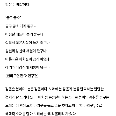
것은 이 때문이다.
‘좋구 좋소’
좋구 좋소 에라 좋구나
이십살 애들이 놀기 좋구나
십팔세 젊은시절이 놀기 좋구나
삼천리 강산에 새봄이 왔구나
아름다운 매화꽃이 곱게 피었네
라리라 이강산에 새봄이 왔구나
(한국구연민요: 연구편)
젊음은 봄이며, 봄은 젊음이다. 노래에는 젊음과 봄을 만끽하는 발랄한
정서가 잘 드러나 있다. 이처럼 돈돌날이하는소리로 놀이의 흥취를 돋구는
노래는 이 밖에도 미나리꽃을 들고 춤을 추자고 하는 ‘미나리꽃’, 주로
해학적 소재를 담아 노래하는 ‘리리흘리리’가 있다.