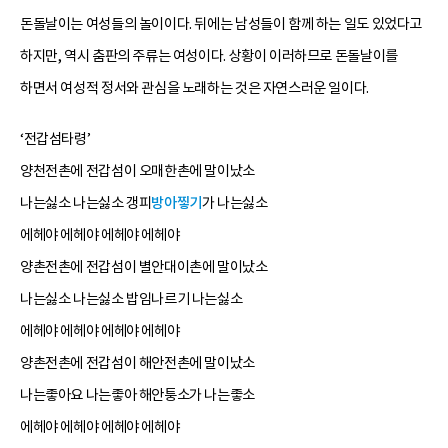
돈돌날이는 여성들의 놀이이다. 뒤에는 남성들이 함께 하는 일도 있었다고
하지만, 역시 춤판의 주류는 여성이다. 상황이 이러하므로 돈돌날이를
하면서 여성적 정서와 관심을 노래하는 것은 자연스러운 일이다.
‘전갑섬타령’
양천전촌에 전갑섬이 오매한촌에 말이났소
나는싫소 나는싫소 갱피
방아찧기
가 나는싫소
에헤야 에헤야 에헤야 에헤야
양촌전촌에 전갑섬이 별안대이촌에 말이났소
나는싫소 나는싫소 밥임나르기 나는싫소
에헤야 에헤야 에헤야 에헤야
양촌전촌에 전갑섬이 해안전촌에 말이났소
나는좋아요 나는좋아 해안퉁소가 나는좋소
에헤야 에헤야 에헤야 에헤야