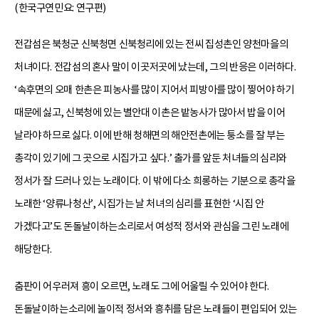
(한국구연민요: 연구편)
전갑섬은 북청군 신북청면 신북청리에 있는 전씨 집성촌인 양천마을의
처녀이다. 전갑섬의 혼사 말이 이곳저곳에 났는데, 그의 반응은 이러하다.
‘속후면의 오매 한촌은 피농사를 많이 지어서 피방아를 많이 찧어야 하기
때문에 싫고, 신북청에 있는 별안대 이촌은 밭농사가 많아서 밥을 이어
날라야 하므로 싫다. 이에 반해 청해면의 해안전촌에는 퉁소를 잘 부는
총각이 있기에 그 곳으로 시집가고 싶다.’ 출가를 앞둔 처녀들의 심리와
정서가 잘 드러나 있는 노래이다. 이 밖에 다소 희롱하는 기분으로 총각을
노래한 ‘양류나청산’, 시집가는 날 처녀의 심리를 표현한 ‘시집 안
가겠다고’도 돈돌날이하는소리로서 여성적 정서와 관심을 그린 노래에
해당한다.
춤판이 어우러져 흥이 오르면, 노래도 그에 어울릴 수 있어야 한다.
돈돌날이하는소리에 놀이적 정서와 흥취를 담은 노래들이 편입되어 있는