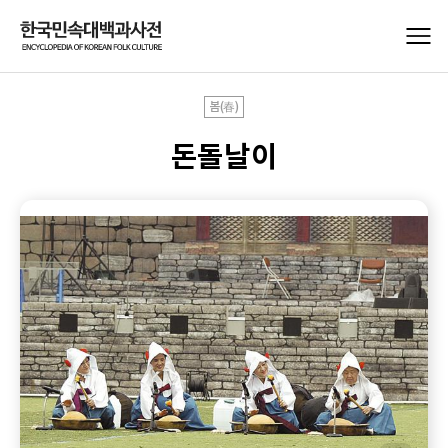
봄(春)
돈돌날이