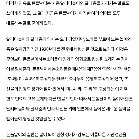
이러한 연유로 돈돌날이는 차츰 달래터놀이와 달래춤을 가리키는 말로도
쓰이게 되었고, 그 결과 지금은 돈돌날이가 이러한 여러 의미를 모두
내포하는 말로 굳어져 있다.
달래터놀이와 달래춤의 역사는 오래 되었지만, 노래를 부르며 노는 놀이와
춤은 일제강점기인 1920년대를 전후해서 형성된 것으로 보인다. 이것은
무엇보다 돈돌날이하는소리들이 창가의 영향으로 형성된 노래라는 점이
이를 말해준다. 돈돌날이하는소리들은 제4음과 제7음인 ‘파’와 ‘시’가 빠진
‘도-레-미-솔-라’로 구성되는 일본식 요나누끼 음계로 구성되어 있고, 또
선율의 진행도 창가와 닮아 있어서 ‘미-솔-라-도-레’로 구성되는 이 지역
향토 민요의 고유 음계와 다른 면을 보인다. 따라서 돈돌날이의 놀이와 춤은
달래터놀이와 달래춤의 민속적 전통 위에 일본에서 들어온 새로운 음악을
받아들여 형성된 것임을 알 수 있다.
돈돌날이의 춤판은 봄이 되어 한창 생기가 감도는 아름다운 자연경관을