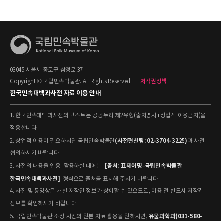
03045 서울시 종로구 삼청로 37
Copyright © 국립민속박물관. All Rights Reserved.
|
저작권정책
한국민속대백과사전 자료 이용 안내
1. 한국민속대백과사전의 텍스트는 공공누리 제2유형(출처명시+상업적 이용금지)을
적용합니다.
(사전편찬팀: 02-3704-3225)
2. 상업적 이용이 필요하시면 국립민속박물관
과 사전
협의하시기 바랍니다.
[출처: 표제어명–국립민속박물관
3. 사전의 내용을 인용·활용하실 때에는 '
한국민속대백과사전]
' 형식으로 출처를 표시해 주시기 바랍니다.
4. 사진 및 동영상은 개별 저작권 정보가 상이할 수 있으므로, 이용 전 반드시 저작권
정보를 확인하시기 바랍니다.
유물과학과(031-580-
5. 국립민속박물관 소장 사진의 원본 자료 활용을 원하시면,