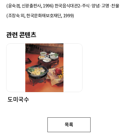
(윤숙경, 신광출판사, 1996) 한국음식대관2-주식·양념·고명·찬물
(조창숙 외, 한국문화재보호재단, 1999)
관련 콘텐츠
도미국수
목록