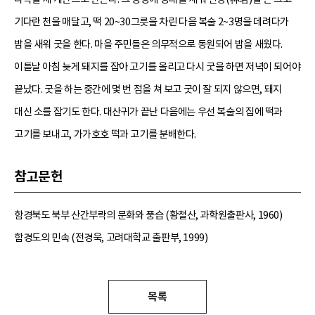
기다란 천을 매달고, 떡 20~30그릇을 차린 다음 복술 2~3명을 데려다가
밤을 새워 굿을 한다. 마을 주민들은 의무적으로 동원되어 밤을 새웠다.
이튿날 아침 늦게 돼지를 잡아 고기를 올리고 다시 굿을 하면 저녁이 되어야
끝났다. 굿을 하는 중간에 몇 번 점을 쳐 보고 굿이 잘 되지 않으면, 돼지
대신 소를 잡기도 한다. 대산귀가 끝난 다음에는 우선 복술의 집에 떡과
고기를 보내고, 가가호호 떡과 고기를 분배한다.
참고문헌
함경북도 북부 산간부락의 문화와 풍습 (황철산, 과학원출판사, 1960)
함경도의 민속 (전경욱, 고려대학교 출판부, 1999)
목록