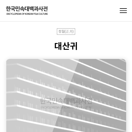
정월(正月)
대산귀