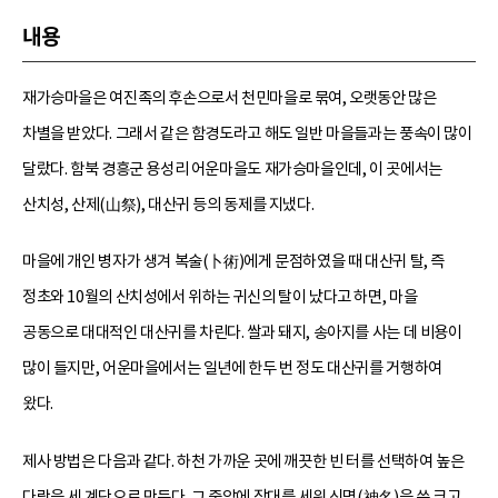
내용
재가승마을은 여진족의 후손으로서 천민마을로 묶여, 오랫동안 많은
차별을 받았다. 그래서 같은 함경도라고 해도 일반 마을들과는 풍속이 많이
달랐다. 함북 경흥군 용성리 어운마을도 재가승마을인데, 이 곳에서는
산치성, 산제(山祭), 대산귀 등의 동제를 지냈다.
마을에 개인 병자가 생겨 복술(卜術)에게 문점하였을 때 대산귀 탈, 즉
정초와 10월의 산치성에서 위하는 귀신의 탈이 났다고 하면, 마을
공동으로 대대적인 대산귀를 차린다. 쌀과 돼지, 송아지를 사는 데 비용이
많이 들지만, 어운마을에서는 일년에 한두 번 정도 대산귀를 거행하여
왔다.
제사 방법은 다음과 같다. 하천 가까운 곳에 깨끗한 빈 터를 선택하여 높은
다락을 세 계단으로 만든다. 그 중앙에 장대를 세워 신명(神名)을 쓴 크고