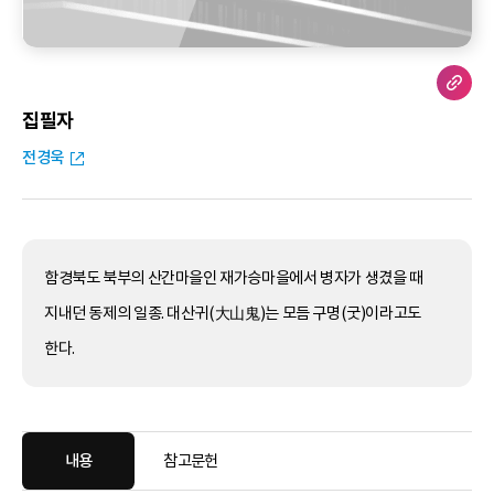
집필자
전경욱
함경북도 북부의 산간마을인 재가승마을에서 병자가 생겼을 때
지내던 동제의 일종. 대산귀(大山鬼)는 모듬 구명(굿)이라고도
한다.
내용
참고문헌