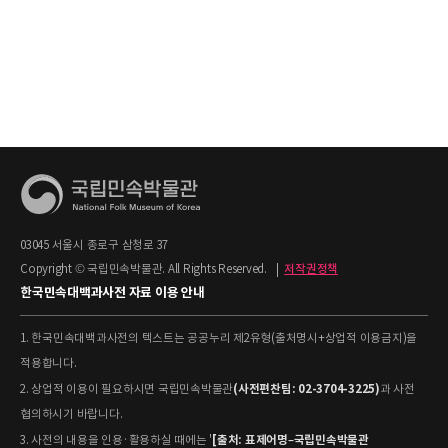
03045 서울시 종로구 삼청로 37
Copyright © 국립민속박물관. All Rights Reserved.
|
저작권정책
한국민속대백과사전 자료 이용 안내
1. 한국민속대백과사전의 텍스트는 공공누리 제2유형(출처명시+상업적 이용금지)을
적용합니다.
(사전편찬팀: 02-3704-3225)
2. 상업적 이용이 필요하시면 국립민속박물관
과 사전
협의하시기 바랍니다.
[출처: 표제어명–국립민속박물관
3. 사전의 내용을 인용·활용하실 때에는 '