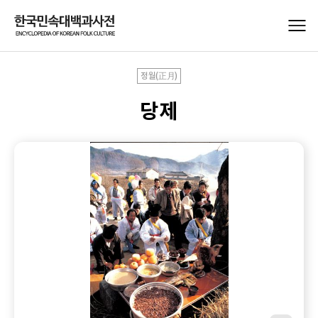
정월(正月)
당제