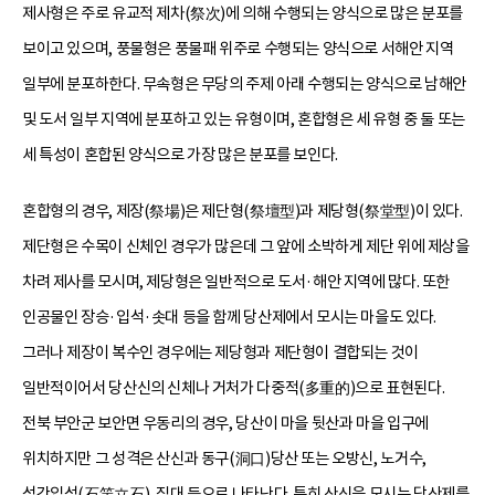
제사형은 주로 유교적 제차(祭次)에 의해 수행되는 양식으로 많은 분포를
보이고 있으며, 풍물형은 풍물패 위주로 수행되는 양식으로 서해안 지역
일부에 분포하한다. 무속형은 무당의 주제 아래 수행되는 양식으로 남해안
및 도서 일부 지역에 분포하고 있는 유형이며, 혼합형은 세 유형 중 둘 또는
세 특성이 혼합된 양식으로 가장 많은 분포를 보인다.
혼합형의 경우, 제장(祭場)은 제단형(祭壇型)과 제당형(祭堂型)이 있다.
제단형은 수목이 신체인 경우가 많은데 그 앞에 소박하게 제단 위에 제상을
차려 제사를 모시며, 제당형은 일반적으로 도서·해안 지역에 많다. 또한
인공물인 장승·입석·솟대 등을 함께 당산제에서 모시는 마을도 있다.
그러나 제장이 복수인 경우에는 제당형과 제단형이 결합되는 것이
일반적이어서 당산신의 신체나 거처가 다중적(多重的)으로 표현된다.
전북 부안군 보안면 우동리의 경우, 당산이 마을 뒷산과 마을 입구에
위치하지만 그 성격은 산신과 동구(洞口)당산 또는 오방신, 노거수,
석간입석(石竿立石), 짐대 등으로 나타난다. 특히 산신을 모시는 당산제를