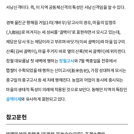
서낭신격이다. 즉, 이 지역 공동체신격의 특성인 서낭신격임을 알 수 있다.
경북 울진군 평해읍 거일1리(개바우) 당고사의 경우, 마을의 입향조
(入鄕祖)로 여겨지는 세 성씨를 ‘골맥이’로 표현하면서 모시고 있는데,
제당은 당사 또는 제당이라고 부르며 바닷가(이씨 골맥이)와 마을 입구의
산록(김씨 골맥이), 마을 주거지 바로 옆의 산록(박씨 골맥이)에 위치한다.
정월 대보름날 첫 새벽에 행하는
정월고사
와 7월 백중일을 전후에서
햅쌀이 수확되었을 때 행하는 신미고사(新米告祀), 가장 성대하게 모시는
중구일의 중구고사 등 세 차례 행해진다. 농업과 어업이 동시에 중시되는
마을의 생태적 특성이 의례에 적용된 것으로 보인다. 동해안 지역의 특징인
골맥이제
와 유사하게 표현되고 있다.
참고문헌
韓國의 神堂 形態考 (張籌根, 民族文化硏究1, 高麗大學校