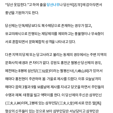
“당산 옷입힌다.”고 하여 줄을
당산나무
나 당산석[石竿]에 감아두면서
풍년을 기원하기도 한다.
당산제는 단독제당보다도 복수제당으로 존재하는 경우가 많고,
유교의례식으로 진행되는 제당제의를 제외하고는 풍물형이나 무속형이
서로 혼합되면서 문화복합적 성격을 나타내고 있다.
다른 지역의 당제 또는 당고사라고 불리는 동제의 경우에서는 주변 지역의
문화사적 배경과 큰 차이가 없다. 강원도 홍천군 팔봉산 당산제의 경우,
예전에는 8봉에 삼선당(三仙堂)이라는 팔봉산사(八峰山祠)가 있어서
해마다 홍천현이 주관하여 봄·가을로 제사를 드렸다. 이후 오늘날까지
해마다 음력 3월과 9월 보름날에 제사를 지내고 당굿을 하면서 주민들의
수명과 재복·태평을 빌고 액막이를 한다. 이 당산제의 주신은 삼부인신
(三夫人神)이며, 2봉에 있는 삼부인당(三夫人堂)에 쇠로 만든 말[馬]
형상의 신주들이 있는 것으로 보아 삼부인당은 서낭당이고 삼부인은