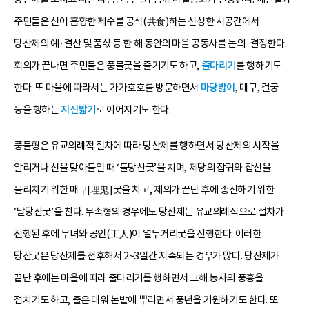
주민들은 신이 흠향한 제수를 공식(共食)하는 신성한 시공간에서
당산제의 예·결산 및 품삯 등 한 해 동안의 마을 공동사를 논의·결정한다.
회의가 끝나면 주민들은 풍물굿을 즐기기도 하고,
줄다리기
를 행하기도
한다. 또 마을에 따라서는 가가호호를 방문하면서
마당밟이
, 매구, 걸궁
등을 행하는
지신밟기
로 이어지기도 한다.
풍물형은 유교의례적 절차에 따라 당산제를 행하면서 당산제의 시작을
알리거나 신을 맞아들일 때 ‘들당산굿’을 치며, 제당의 잡귀와 잡신을
물리치기 위한 매구[埋鬼]굿을 치고, 제의가 끝난 후에 송신하기 위한
‘날당산굿’을 친다. 무속형의 경우에도 당산제는 유교의례식으로 절차가
진행된 후에 무녀와 공인(工人)이 열두거리굿을 진행한다. 이러한
당산굿은 당산제를 전후해서 2~3일간 지속되는 경우가 많다. 당산제가
끝난 후에는 마을에 따라 줄다리기를 행하면서 그해 농사의 풍흉을
점치기도 하고, 줄은 태워 논밭에 뿌리면서 풍년을 기원하기도 한다. 또