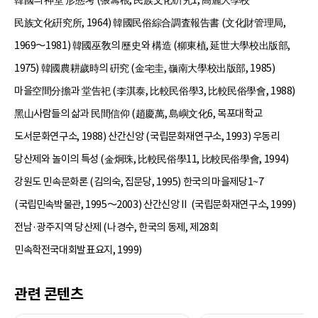
民族文化硏究所, 1964) 韓國民俗綜合調査報告書 (文化財管理局,
1969～1981) 韓國巫敎의 歷史와 構造 (柳東植, 延世大學校出版部,
1975) 韓國農耕歲時의 硏究 (金宅圭, 嶺南大學校出版部, 1985)
마을空間分擔과 堂告祀 (李淇泰, 比較民俗學3, 比較民俗學會, 1988)
黑山사람들의 삶과 民間信仰 (趙慶萬, 島嶼文化6, 목포대학교
도서문화연구소, 1988) 산간신앙 (국립문화재연구소, 1993) 우동리
당산제와 놀이의 특성 (金炯珠, 比較民俗學11, 比較民俗學會, 1994)
강원도 민속문화론 (김의숙, 집문당, 1995) 한국의 마을제당1~7
(국립민속박물관, 1995～2003) 산간신앙Ⅱ (국립문화재연구소, 1999)
전남·광주지역 당산제 (나경수, 한국의 동제, 제28회
민속학전국대회발표요지, 1999)
관련 콘텐츠