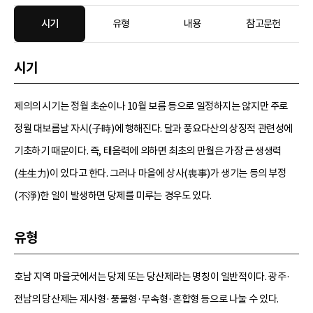
시기
유형
내용
참고문헌
시기
제의의 시기는 정월 초순이나 10월 보름 등으로 일정하지는 않지만 주로
정월 대보름날 자시(子時)에 행해진다. 달과 풍요다산의 상징적 관련성에
기초하기 때문이다. 즉, 태음력에 의하면 최초의 만월은 가장 큰 생생력
(生生力)이 있다고 한다. 그러나 마을에 상사(喪事)가 생기는 등의 부정
(不淨)한 일이 발생하면 당제를 미루는 경우도 있다.
유형
호남 지역 마을굿에서는 당제 또는 당산제라는 명칭이 일반적이다. 광주·
전남의 당산제는 제사형·풍물형·무속형·혼합형 등으로 나눌 수 있다.