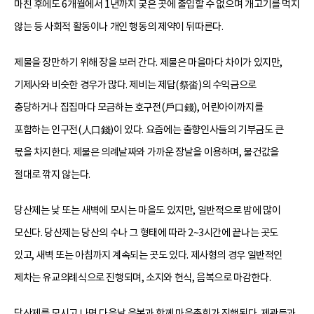
마친 후에도 6개월에서 1년까지 궂은 곳에 출입할 수 없으며 개고기를 먹지
않는 등 사회적 활동이나 개인 행동의 제약이 뒤따른다.
제물을 장만하기 위해 장을 보러 간다. 제물은 마을마다 차이가 있지만,
기제사와 비슷한 경우가 많다. 제비는 제답(祭畓)의 수익금으로
충당하거나 집집마다 모금하는 호구전(戶口錢), 어린아이까지를
포함하는 인구전(人口錢)이 있다. 요즘에는 출향인사들의 기부금도 큰
몫을 차지한다. 제물은 의례날짜와 가까운 장날을 이용하며, 물건값을
절대로 깎지 않는다.
당산제는 낮 또는 새벽에 모시는 마을도 있지만, 일반적으로 밤에 많이
모신다. 당산제는 당산의 수나 그 형태에 따라 2~3시간에 끝나는 곳도
있고, 새벽 또는 아침까지 계속되는 곳도 있다. 제사형의 경우 일반적인
제차는 유교의례식으로 진행되며, 소지와 헌식, 음복으로 마감한다.
당산제를 모시고 나면 다음날 음복과 함께 마을총회가 진행된다. 제관들과