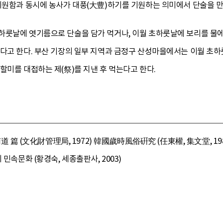
 기원함과 동시에 농사가 대풍(大豊)하기를 기원하는 의미에서 단술을 만
하룻날에 엿기름으로 단술을 담가 먹거나, 이월 초하룻날에 보리를 물
다고 한다. 부산 기장의 일부 지역과 금정구 산성마을에서는 이월 초하
할미를 대접하는 제(祭)를 지낸 후 먹는다고 한다.
(文化財管理局, 1972) 韓國歲時風俗硏究 (任東權, 集文堂, 198
 민속문화 (황경숙, 세종출판사, 2003)