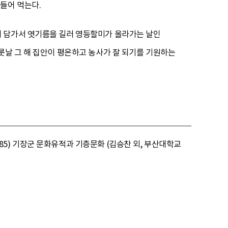
들어 먹는다.
에 담가서 엿기름을 길러 영등할미가 올라가는 날인
룻날 그 해 집안이 평온하고 농사가 잘 되기를 기원하는
5) 기장군 문화유적과 기층문화 (김승찬 외, 부산대학교