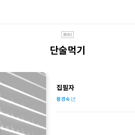
봄(春)
단술먹기
집필자
황경숙