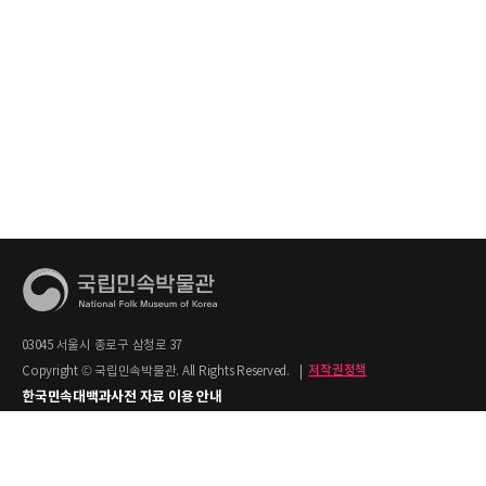
03045 서울시 종로구 삼청로 37
Copyright © 국립민속박물관. All Rights Reserved.
|
저작권정책
한국민속대백과사전 자료 이용 안내
1. 한국민속대백과사전의 텍스트는 공공누리 제2유형(출처명시+상업적 이용금지)을
적용합니다.