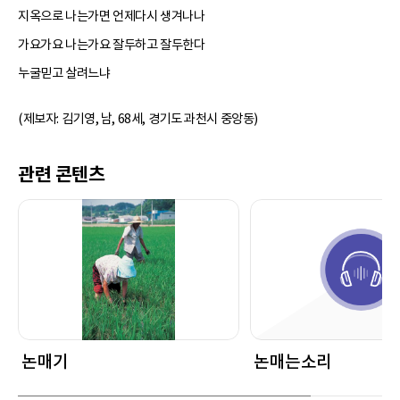
지옥으로 나는가면 언제다시 생겨나나
가요가요 나는가요 잘두하고 잘두한다
누굴믿고 살려느냐
(제보자: 김기영, 남, 68세, 경기도 과천시 중앙동)
관련 콘텐츠
논매기
논매는소리