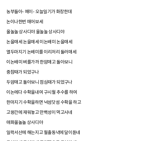
농부들아- 예이- 오늘일기가 화창한데
논이나한번 매어보세
올놀놀 상사디야 올놀놀 상사디야
논을매세 논을매세 이논배미 논을매세
열두마지기 논배미를 이리저리 둘러매세
이논배미 벼를가까 한암매고 돌아보니
중참때가 되었구나
두암매고 돌아보니 점심때가 되었구나
이논에다 수확을내여 구시월 추수를 하여
한마지기 수확을하면 넉섬닷섬 수확을 하고
고왕간에 재워놓고 만백성이 먹고사네
애화올놀놀 상사디야
일락서산에 해는지고 월출동녁에 달이돋네