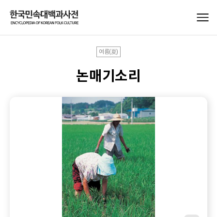
여름(夏)
논매기소리