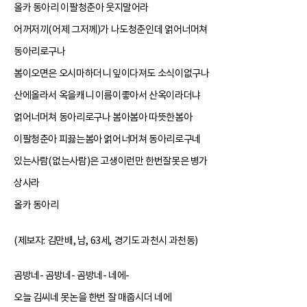
올카 동아리 이팔청춘아 웃지말어라
어꺼저끼(어제 그저께)가 나도청춘인데 얽어너머쳐
동아리로구나
봄이오면은 오시마하더니 잎이다져도 소식이없구나
산에올라서 옥을캐니 이름이좋아서 산옥이라더냐
얽어너머쳐 동아리로구나 봄아봄아 따뜻한봄아
이팔청춘아 피끓는봄아 얽어너머쳐 동아리로구네
있는사람(없는사람)은 고생이런만 한번잘못은 병가
상사라
올카 동아리
(제보자: 김만배, 남, 63세, 경기도 과천시 과천동)
곰방네- 곰방네- 곰방네- 네에-
오늘 김씨네 못논을 한번 잘 매줍시더 네에