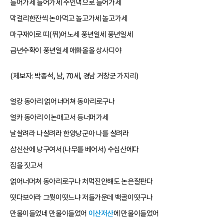
들어가세 들어가세 주인댁으로 들어가세
막걸리한잔씩 논아먹고 놀고가세 놀고가세
마구재이로 띠(뛰)어노세 풍년일세 풍년일세
금년수확이 풍년일세 애화올올 상사디야
(제보자: 박종석, 남, 70세, 경남 거창군 가지리)
얼캉 동아리 얽어너머쳐 동아리로구나
얼카 동아리 이논매고서 등너머가세
날살려라 나살려라 한양낭군아 나를 살려라
삼신산에 낭구여서(나무를 베어서) 수심산에다
집을 짓고서
얽어너머쳐 동아리로구나 처먹진안해도 논은잘판다
떳다보아라 그뭣이떳느냐 저들가운데 백골이떳구나
만물이들었네 만물이들었어
이산저산
에 만물이들었어