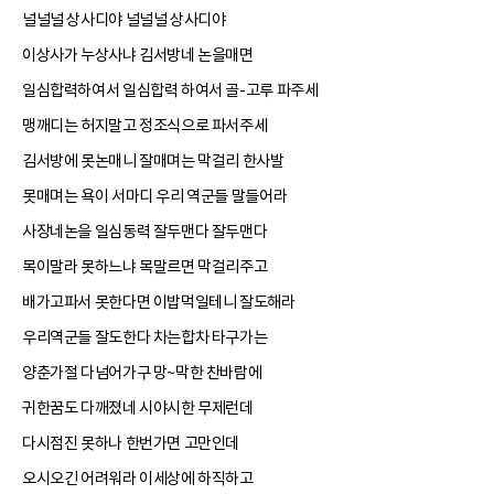
널널널 상사디야 널널널 상사디야
이상사가 누상사냐 김서방네 논을매면
일심합력하여서 일심합력 하여서 골-고루 파주세
맹깨디는 허지말고 정조식으로 파서주세
김서방에 못논매니 잘매며는 막걸리 한사발
못매며는 욕이 서마디 우리 역군들 말들어라
사장네논을 일심동력 잘두맨다 잘두맨다
목이말라 못하느냐 목말르면 막걸리주고
배가고파서 못한다면 이밥먹일테니 잘도해라
우리역군들 잘도한다 차는합차 타구가는
양춘가절 다넘어가구 망~막한 찬바람에
귀한꿈도 다깨졌네 시야시한 무제런데
다시점진 못하나 한번가면 고만인데
오시오긴 어려워라 이세상에 하직하고