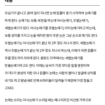
내용
모심기가 끝나고 20여 일이 지나면 논에 잡풀이 돋기 시작하여 논매기를
하게 된다. 논매기는 보통 세 번을 하는데 아시논매기, 두벌논매기,
세벌논매기가 된다. 아시논매기를 초벌논매기, 아이논매기라고 하는데,
보통 호미를 가지고 논을 매지만 땅이 무른 논은 그냥 손으로 매기도 한다.
두벌논매기는 아시논매기가 끝난 뒤 2주 정도 지나서 한다. 세벌논매기
역시 두벌논매기가 끝난 뒤 2주 정도 지나서 하는데, 이때가 되면 잡풀이
무릎 정도까지 자라게 된다. 충청도 지역에서는 세벌논매기를
만물논매기라고도 한다. 이때는 날씨가 가장 무더운 칠월 염천이며
거기다가 왕성히 자란 모나 잡풀이 논매는 사람의 팔이나 얼굴에 상처를
내기도 하고 땀냄새로 인해 쇠파리들이 달려들기 때문에 가장 힘들고
고되다.
논매는소리는 아시논매기 소리일 때는 메나리조인 어산영 가락으로