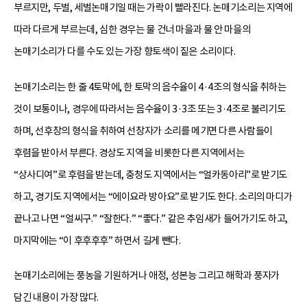
부르지만, 두벌, 세벌논매기일 때는 가락이 빨라진다. 논매기소리는 지역에
따라 다르게 부르는데, 심한 경우는 물 건너 마을과 물 안 마을의
논매기소리가 다를 수도 있는 가장 향토색이 짙은 소리이다.
논매기소리는 한 줄 4토막에, 한 토막의 음수율이 4·4조의 형식을 취하는
것이 보통이나, 경우에 따라서는 음수율이 3·3조 또는 3·4조로 불리기도
하며, 선후창의 형식을 취하여 선창자가 소리를 메기면 다른 사람들이
후렴을 받아서 부른다. 경상도 지역을 비롯한 다른 지역에서는
“상사디여”로 후렴을 받는데, 충청도 지역에서는 “얼카동아리”로 받기도
하고, 경기도 지역에서는 “에이요라 방아요”로 받기도 한다. 소리의 마디가
끝나고 나면 “얼씨구.” “잘한다.” “좋다.” 같은 추임새가 들어가기도 하고,
마지막에는 “이 후후후후” 하면서 길게 뺀다.
논매기소리에는 풍농을 기원하거나 애정, 성본능 그리고 해학과 풍자가
담긴 내용이 가장 많다.