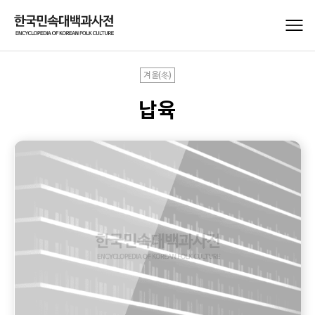
겨울(冬)
납육