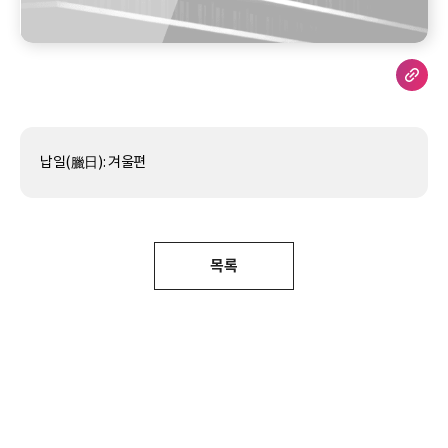
납일(臘日): 겨울편
목록