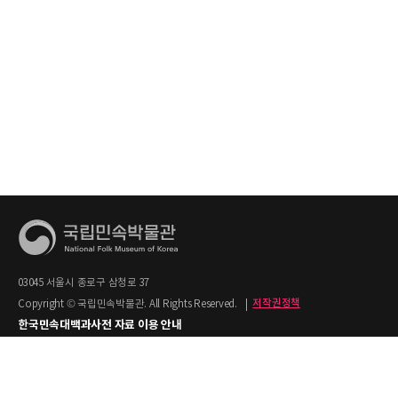
03045 서울시 종로구 삼청로 37
Copyright © 국립민속박물관. All Rights Reserved.
|
저작권정책
한국민속대백과사전 자료 이용 안내
1. 한국민속대백과사전의 텍스트는 공공누리 제2유형(출처명시+상업적 이용금지)을
적용합니다.