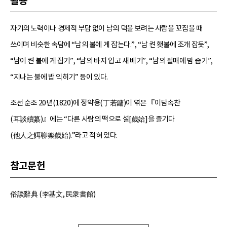
활용
자기의 노력이나 경제적 부담 없이 남의 덕을 보려는 사람을 꼬집을 때
쓰이며 비슷한 속담에 “남의 불에 게 잡는다.”, “남 켠 횃불에 조개 잡듯”,
“남이 켠 불에 게 잡기”, “남의 바지 입고 새 베기”, “남의 팔매에 밤 줍기”,
“지나는 불에 밥 익히기” 등이 있다.
조선 순조 20년(1820)에 정약용(丁若鏞)이 엮은 『이담속찬
(耳談續纂)』에는 “다른 사람의 떡으로 설[歲始]을 즐기다
(他人之餌聊樂歲始).”라고 적혀 있다.
참고문헌
俗談辭典 (李基文, 民衆書館)