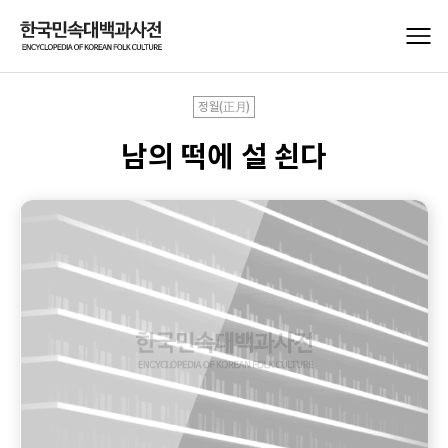
정월(正月)
남의 떡에 설 쇤다