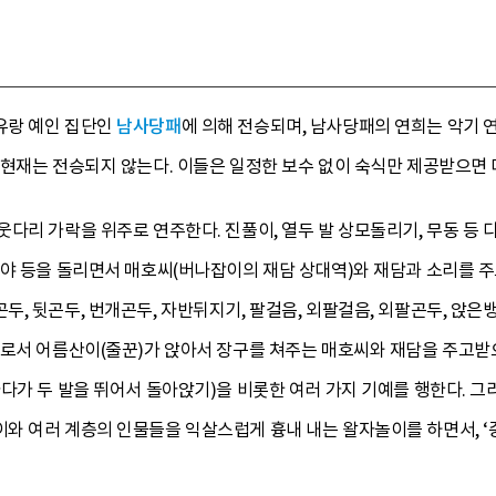
유랑 예인 집단인
남사당패
에 의해 전승되며, 남사당패의 연희는 악기 연주
 현재는 전승되지 않는다. 이들은 일정한 보수 없이 숙식만 제공받으면 
다리 가락을 위주로 연주한다. 진풀이, 열두 발 상모돌리기, 무동 등 
대야 등을 돌리면서 매호씨(버나잡이의 재담 상대역)와 재담과 소리를 
, 뒷곤두, 번개곤두, 자반뒤지기, 팔걸음, 외팔걸음, 외팔곤두, 앉은
로서 어름산이(줄꾼)가 앉아서 장구를 쳐주는 매호씨와 재담을 주고받으면
다가 두 발을 뛰어서 돌아앉기)을 비롯한 여러 가지 기예를 행한다. 그
여러 계층의 인물들을 익살스럽게 흉내 내는 왈자놀이를 하면서, ‘중타령’