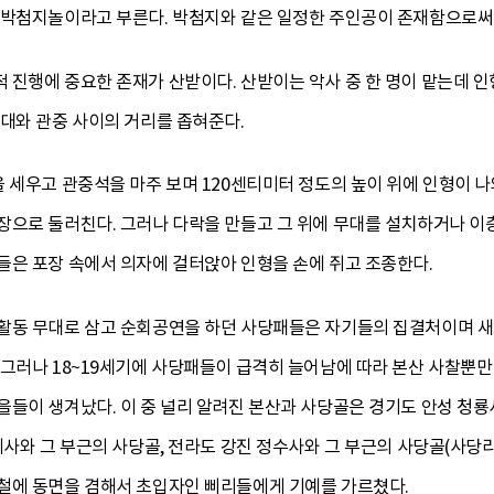
 박첨지놀이라고 부른다. 박첨지와 같은 일정한 주인공이 존재함으로써 
 진행에 중요한 존재가 산받이다. 산받이는 악사 중 한 명이 맡는데 
대와 관중 사이의 거리를 좁혀준다.
 세우고 관중석을 마주 보며 120센티미터 정도의 높이 위에 인형이 나
장으로 둘러친다. 그러나 다락을 만들고 그 위에 무대를 설치하거나 이
들은 포장 속에서 의자에 걸터앉아 인형을 손에 쥐고 조종한다.
활동 무대로 삼고 순회공연을 하던 사당패들은 자기들의 집결처이며 새
그러나 18~19세기에 사당패들이 급격히 늘어남에 따라 본산 사찰뿐만
을들이 생겨났다. 이 중 널리 알려진 본산과 사당골은 경기도 안성 청룡
계사와 그 부근의 사당골, 전라도 강진 정수사와 그 부근의 사당골(사당리)
철에 동면을 겸해서 초입자인 삐리들에게 기예를 가르쳤다.