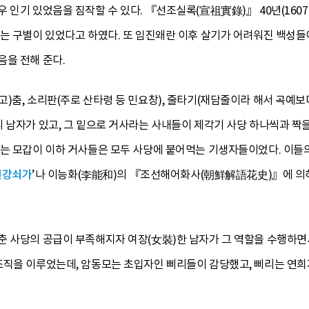
 인기 있었음을 짐작할 수 있다. 『선조실록(宣祖實錄)』 40년(1607
르는 구별이 있었다고 하였다. 또 임진왜란 이후 살기가 어려워진 백성들
음을 전해 준다.
)춤, 소리판(주로 산타령 등 민요창), 줄타기(재담줄이라 해서 곡예
 남자가 있고, 그 밑으로 거사라는 사내들이 제각기 사당 하나씩과 짝
로는 모갑이 이하 거사들은 모두 사당에 붙어먹는 기생자들이었다. 이들
변강쇠가
’나 이능화(李能和)의 『조선해어화사(朝鮮解語花史)』에 의
춘 사당의 공급이 부족해지자 여장(女裝)한 남자가 그 역할을 수행하면
조직을 이루었는데, 암동모는 초입자인 삐리들이 감당했고, 삐리는 연