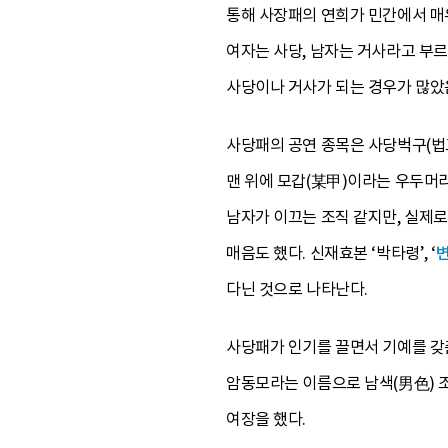
통해 사장패의 연희가 민간에서 매우
여자는 사당, 남자는 거사라고 부
사당이나 거사가 되는 경우가 많았
사당패의 공연 종목은 사당벅구(법고
맨 위에 모갑(某甲)이라는 우두머리
남자가 이끄는 조직 같지만, 실제
매음도 했다. 신재효본 ‘박타령’, ‘
다닌 것으로 나타난다.
사당패가 인기를 끌면서 기예를 갖
암동모라는 이름으로 남색(男色) 
여장을 했다.