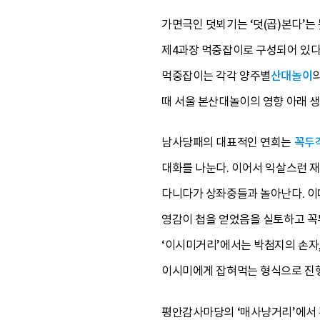
가면극인 덧뵈기는 ‘덧(곱)본다’는
제4과장 먹중잡이로 구성되어 있다
먹중잡이는 각각 양주별
산대놀이
때 서울 본산대놀이의 영향 아래 생
남사당패의 대표적인 연희는
꼭두
대화를 나눈다. 이어서 익살스런 재
다니다가 상좌중들과 놀아난다. 이때
영감이 첩을 얻었음을 실토하고 꼭
‘이시미거리’에서는 박첨지의 손자,
이시미에게 잡혀먹는 형식으로 진행
평안감사마당의 ‘매사냥거리’에서 