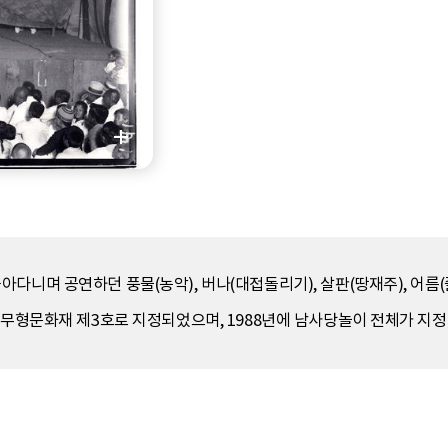
다니며 공연하던 풍물(농악), 버나(대접돌리기), 살판(땅재주), 어름(줄
요무형문화재 제3호로 지정되었으며, 1988년에 남사당놀이 전체가 지정