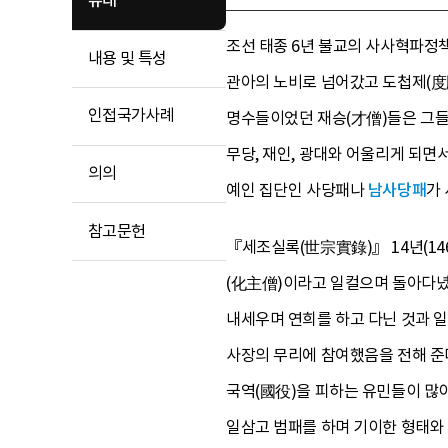
유래
조선 태종 6년 불교의 사사혁파정
내용 및 특성
관아의 노비로 넘어갔고 도첩제(度牒
인접국가사례
명수들이었던 재승(才僧)들은 그들
무당, 재인, 광대와 어울리게 되면
의의
예인 집단인 사당패나
남사당패
가
참고문헌
『세조실록(世宗實錄)』 14년(14
(化主僧)이라고 일컬으며 돌아다녔
내세우며 연희를 하고 다닌 것과 일치
사장의 무리에 참여했음을 전해 준
국역(國役)을 피하는 유민들이 많이
일삼고 범패를 하며 기이한 형태와