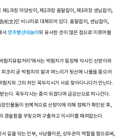
 제1과장 마당씻이, 제2과장 옴탈잡이, 제3과장 샌님잡이,
告祀文)인 비나리로 대체되어 있다. 옴탈잡이, 샌님잡이,
용에서
양주별산대놀이
와 유사한 것이 많은 점으로 미루어볼
‘박첨지유람거리’에서는 박첨지가 등장해 악사인 산받이와
의 피조리 곧 박첨지의 딸과 며느리가 뒷산에 나물을 뜯으러
박첨지와 그의 처인 꼭두각시가 서로 찾아다니다가 만난다.
받는다. 꼭두각시는 중이 되겠다며 금강산으로 떠나간다.
은 등장인물들이 반복적으로 산받이에 의해 정체가 확인된 후,
의 경솔함을 꾸짖으며 구출하고 이시미를 때려잡는다.
 길을 닦는 인부, 사냥몰이꾼, 상두꾼의 역할을 함으로써,