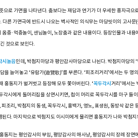
 뜻으로 가면을 나타낸다. 춤보다는 재담과 연기가 더 우세한 풍자극으로
. 다른 가면극에 반드시 나오는 벽사적인 의식무는 마당씻이의 고사문(
의 옴중·먹중놀이, 샌님놀이, 노장춤과 같은 내용이다. 등장인물과 내
긴 것으로 보인다.
각시놀음
인데, 박첨지마당과 평안감사마당으로 나뉜다. 박첨지마당의 
담을 늘어놓고 ‘유람가(遊覽歌)’를 부른다. ‘피조리거리’에서는 두 명
 홍동지가 벌거벗고 등장해 모두 쫓아버린다. ‘
꼭두각시
거리’에서는 
두각시에게 돌머리집을 상면시키면, 첩이 머리로 꼭두각시를 마구 들이
 피조리, 박첨지의 동생, 꼭두각시, 홍백가, 영노, 표생원, 동방삭 같
된다. 마지막으로 박첨지도 이시미에게 물리면 홍동지가 나와 박첨지
홍동지는 평안감사의 부임, 평양감사의 매사냥, 평양감사의 장례 장면에서