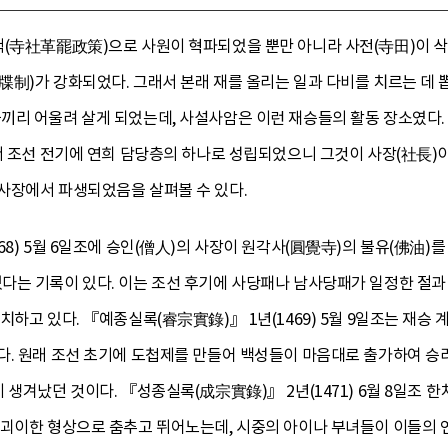
책(寺社革罷政策)으로 사원이 혁파되었을 뿐만 아니라 사전(寺田)이 
制)가 강화되었다. 그래서 본래 재를 올리는 일과 다비를 치르는 데 뽑혀
끼리 어울려 살게 되었는데, 사설사암은 이런 재승들의 활동 장소였다.
서 조선 전기에 연희 담당층의 하나로 성립되었으니 그것이 사장(社長)
 사장에서 파생되었음을 살펴볼 수 있다.
68) 5월 6일조에 승인(僧人)의 사장이 원각사(圓覺寺)의 불유(佛油
다는 기록이 있다. 이는 조선 후기에 사당패나 남사당패가 일정한 절과
하고 있다. 『예종실록(睿宗實錄)』 1년(1469) 5월 9일조는 재승 
다. 원래 조선 초기에 도첩제를 만들어 백성들이 마음대로 출가하여 승
 생겨났던 것이다. 『성종실록(成宗實錄)』 2년(1471) 6월 8일조 
 괴이한 형상으로 춤추고 뛰어노는데, 시중의 아이나 부녀들이 이들의 