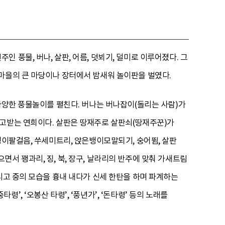
인 풍물, 버나, 살판, 어름, 덧뵈기, 덜미로 이루어졌다. 그
마을의 큰 마당이나 장터에서 밤새워 놀이판을 벌였다.
다양한 풍물놀이를 펼친다. 버나는 버나잡이(돌리는 사람)가
주고받는 연희이다. 살판은 땅재주로 살판쇠(땅재주꾼)가
뱅이팔걸음, 쑤세미트리, 앉은뱅이모말되기, 숭어뜀, 살판
서 꽹과리, 징, 북, 장구, 날라리의 반주에 맞춰 가새트림
리고 중의 모습을 흉내 내다가 신세 한탄을 하며 파계하는
, ‘오봉산 타령’, ‘풍년가’, ‘돈타령’ 등의 노래를