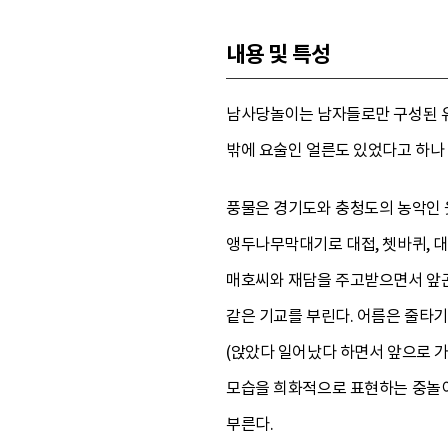
내용 및 특성
남사당놀이는 남자들로만 구성된 
밖에 요술인 얼른도 있었다고 하나
풍물은 경기도와 충청도의 농악인 웃
앵두나무막대기로 대접, 쳇바퀴, 
매호씨와 재담을 주고받으면서 앞곤두
같은 기교를 부린다. 어름은 줄타기
(앉았다 일어났다 하면서 앞으로 가
모습을 희화적으로 표현하는 중놀이와 
부른다.