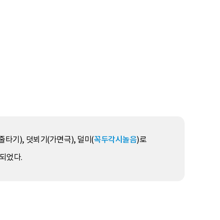
타기), 덧뵈기(가면극), 덜미(
꼭두각시놀음
)로
되었다.