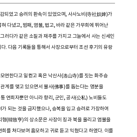
삭감되었고 승려의 환속이 있었으며, 사사노비(寺社奴婢)가
 다녔고, 범패, 염불, 법고, 바라 같은 가무희에 뛰어난
 그러다가 같은 소질과 재주를 가지고 그늘에서 사는 신세인
이다. 다음 기록들을 통해서 사장으로부터 조선 후기의 유랑
)를 모연한다고 일컫고 혹은 낙산사(洛山寺)를 짓는 화주승
 관계를 맺고 있으면서 불사(佛事)를 돕는다는 명분을
계통 연희자뿐만 아니라 향리, 군인, 공사(公私) 노비들도
려가 되는 것을 금지했으나, 승복을 입고 승려로 가장하여
한치형(韓致亨)의 상소문은 사장이 징과 북을 울리고 염불을
연희를 쳐다보며 흠모하고 귀로 듣고 익혔다고 하였다. 이를