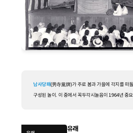
남사당패
(男寺黨牌)가 주로 봄과 가을에 각지를 떠돌아
구성된 놀이. 이 중에서 꼭두각시놀음이 1964년 중
유래