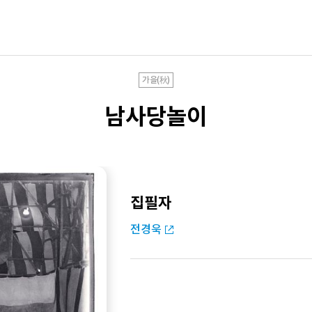
가을(秋)
남사당놀이
집필자
전경욱