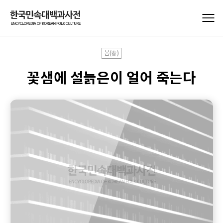
봄(春)
꽃샘에 설늙은이 얼어 죽는다