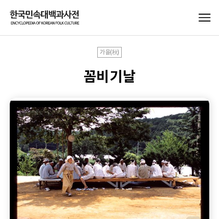
가을(秋)
꼼비기날