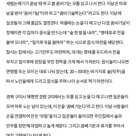
세벌논매기가 끝날 때 하고 봄 꼼비기는 모를 심고 나서 한다. 이날은 따로
날을 받아 ‘꼼비기날’이라 하고 “꼼비기술먹는다”라고도 한다. 이날에
일꾼들의 그해 품값도 결정한다. 여름에는 논을 다 매고 난 다음 꼼비기날이
정해지면 각 집마다 음식을 만드는데 “술 한 말을 내라”, “명태포로 전을
붙여 오너라”, “밀가루국을 끓여라” 하는 식으로 음식 마련을 배당한다.
잘사는 집에서는 고기안주도 마련하며, 대개는 명태를 두드려서 전을
부치고 밀가루에 된장을 부친 장떡을 크게 해서 가져온다. 음식들이 나오면
연령별 또는 모이는 데로 나눠 앉는데, 20∼30대는 바가지로 술(탁주)을
떠서 노인들에게 드리고 음식을 주며 나이 순서로 먹기 마련이다.
경북 구미시 해평면 문량 2리에서는 모를 심고 논을 다 매고 나면 일꾼들이
모여 하루 노는 날이 있는데, 이것을 ‘꼼베기논다’라고 한다. 이날 사람들이
손을 연결하여 만든 ‘꾀말’을 타고 일꾼들이 들어오면 주인집에서 술과
안주를 장만해 대접하고 놀게 해준다. 그리고 꼼베기돈과 휴가를 주어서
며칠 고향에 다녀오게 한다.