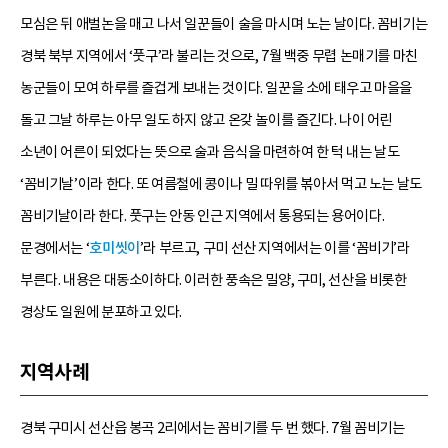
모심은 뒤 애벌논을 매고 나서 일꾼들이 술을 마시며 노는 날이다. 꼼비기는
경북 북부 지역에서 ‘풋구’라 불리는 것으로, 7월 백중 무렵 논매기를 마친
농군들이 모여 하루를 즐겁게 보내는 것이다. 일꾼을 소에 태우고 마을을
돌고 그날 하루는 아무 일도 하지 않고 온갖 놀이를 즐긴다. 나이 어린
소년이 어른이 되었다는 뜻으로 술과 음식을 마련하여 한 턱 내는 날도
‘꼼비기날’이라 한다. 또 여름철에 콩이나 밀 따위를 볶아서 먹고 노는 날도
꼼비기날이라 한다. 풋구는 안동 인근 지역에서 통용되는 용어이다.
문경에서는 ‘
호미씻이
’라 부르고, 구미 선산 지역에서는 이를 ‘꼼비기’라
부른다. 내용은 대동소이하다. 이러한 풍속은 밀양, 구미, 선산을 비롯한
경상도 일원에 분포하고 있다.
지역사례
경북 구미시 선산읍 봉곡 2리에서는 꼼비기를 두 번 했다. 7월 꼼비기는