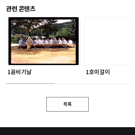
관련 콘텐츠
1꼼비기날
1호미걸이
목록