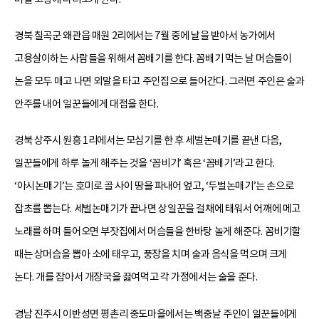
경북 칠곡군 왜관읍 매원 2리에서는 7월 중에 날을 받아서 농가에서
고용살이하는 사람들을 위해서 꼼배기를 한다. 꼼배기 먹는 날 머슴들이
논을 모두 매고 나면 외말을 타고 주인집으로 들어간다. 그러면 주인은 술과
안주를 내어 일꾼들에게 대접을 한다.
경북 상주시 원흥 1리에서는 모심기를 한 후 세벌논매기를 끝낸 다음,
일꾼들에게 하루 놀게 해주는 것을 ‘꼼비기’ 혹은 ‘꼼배기’라고 한다.
‘아시논매기’는 호미로 골 사이 땅을 파내어 엎고, ‘두벌논매기’는 손으로
잡초를 뽑는다. 세벌논매기가 끝나면 상일꾼을 걸채에 태워서 어깨에 메고
노래를 하며 들어오면 부잣집에서 머슴들을 한바탕 놀게 해준다. 꼼비기할
때는 상머슴을 뽑아 소에 태우고, 풍장을 치며 술과 음식을 먹으며 크게
논다. 개를 잡아서 개장국을 끓여먹고 각 가정에서는 술을 준다.
경남 진주시 이반성면 평촌리 중도마을에서는 백중날 주인이 일꾼들에게