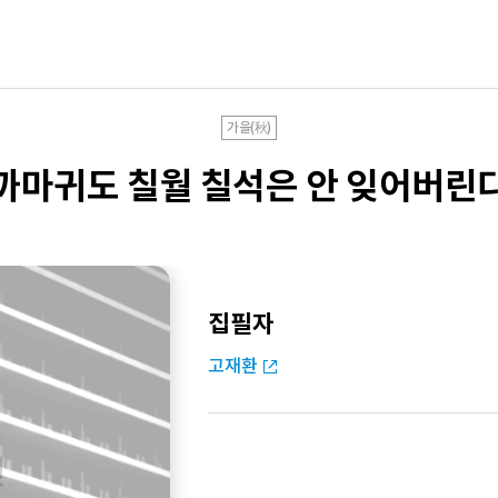
가을(秋)
까마귀도 칠월 칠석은 안 잊어버린
집필자
고재환