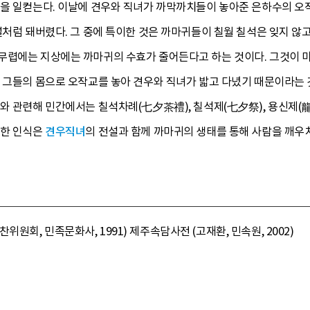
밤을 일컫는다. 이날에 견우와 직녀가 까막까치들이 놓아준 은하수의 오
설처럼 돼버렸다. 그 중에 특이한 것은 까마귀들이 칠월 칠석은 잊지 않
무렵에는 지상에는 까마귀의 수효가 줄어든다고 하는 것이다. 그것이 
 그들의 몸으로 오작교를 놓아 견우와 직녀가 밟고 다녔기 때문이라는 것
와 관련해 민간에서는 칠석차례(七夕茶禮), 칠석제(七夕祭), 용신제(
대한 인식은
견우직녀
의 전설과 함께 까마귀의 생태를 통해 사람을 깨우치
회, 민족문화사, 1991) 제주속담사전 (고재환, 민속원, 2002)