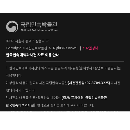
03045 서울시 종로구 삼청로 37
Copyright © 국립민속박물관. All Rights Reserved.
|
저작권정책
한국민속대백과사전 자료 이용 안내
1. 한국민속대백과사전의 텍스트는 공공누리 제2유형(출처명시+상업적 이용금지)을
적용합니다.
(사전편찬팀: 02-3704-3225)
2. 상업적 이용이 필요하시면 국립민속박물관
과 사전
협의하시기 바랍니다.
[출처: 표제어명–국립민속박물관
3. 사전의 내용을 인용·활용하실 때에는 '
한국민속대백과사전]
' 형식으로 출처를 표시해 주시기 바랍니다.
4. 사진 및 동영상은 개별 저작권 정보가 상이할 수 있으므로, 이용 전 반드시 저작권
정보를 확인하시기 바랍니다.
유물과학과(031-580-
5. 국립민속박물관 소장 사진의 원본 자료 활용을 원하시면,