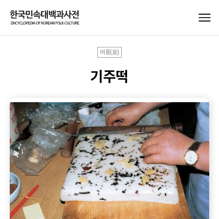
여름(夏)
기주떡