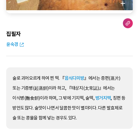
집필자
윤숙경
술로 괴어오르게 하여 찐 떡. 『
음식디미방
』에서는 증편(蒸片)
또는 기증병(起蒸餠)이라 하고, 『태상지(太常誌)』에서는
이식병(酏食餠)이라 하며, 그 밖에 기지떡, 술떡,
벙거지떡
, 징편 등
방언도 많다. 술맛이 나면서 달콤한 맛이 별미이다. 다른 발효제로
술 또는 콩물을 함께 넣는 경우도 있다.