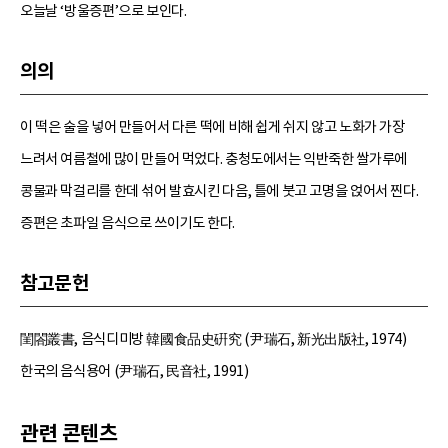
오늘날 ‘방울증편’으로 보인다.
의의
이 떡은 술을 넣어 만들어서 다른 떡에 비해 쉽게 쉬지 않고 노화가 가장
느려서 여름철에 많이 만들어 먹었다. 충청도에서는 익반죽한 쌀가루에
콩물과 막걸리를 한데 섞어 발효시킨 다음, 틀에 붓고 고명을 얹어서 찐다.
증편은 초파일 음식으로 쓰이기도 한다.
참고문헌
閨閤叢書, 음식디미방 韓國食品史硏究 (尹瑞石, 新光出版社, 1974)
한국의 음식용어 (尹瑞石, 民音社, 1991)
관련 콘텐츠