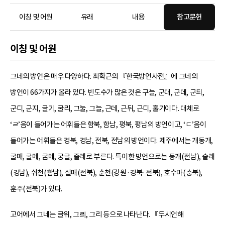
이칭 및 어원
유래
내용
참고문헌
이칭 및 어원
그네의 방언은 매우 다양하다. 최학근의 『한국방언사전』에 그네의
방언이 66가지가 올라 있다. 빈도수가 많은 것은 구늘, 군대, 군데, 군듸,
군디, 군지, 굴기, 굴리, 그눌, 그늘, 근데, 근뒤, 근디, 훌기이다. 대체로
‘ㄹ’음이 들어가는 어휘들은 함북, 함남, 평북, 평남의 방언이고, ‘ㄷ’음이
들어가는 어휘들은 경북, 경남, 전북, 전남의 방언이다. 제주에서는 개동개,
굴매, 굴메, 굼메, 궁글, 줄레로 부른다. 특이한 방언으로는 둥개(전남), 술래
(경남), 쉬천(함남), 질매(전북), 춘천(강원·경북·전북), 호수마(충북),
훈주(전북)가 있다.
고어에서 그네는 글위, 그릐, 그리 등으로 나타난다. 『두시언해