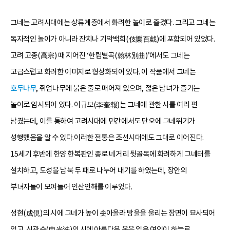
그네는 고려시대에는 상류계층에서 화려한 놀이로 즐겼다. 그리고 그네는
독자적인 놀이가 아니라 잔치나 기악백희(伎樂百戱)에 포함되어 있었다.
고려 고종(高宗) 때 지어진 ‘한림별곡(翰林別曲)’에서도 그네는
고급스럽고 화려한 이미지로 형상화되어 있다. 이 작품에서 그네는
호두나무
, 쥐엄나무에 붉은 줄로 매어져 있으며, 젊은 남녀가 즐기는
놀이로 암시되어 있다. 이규보(李奎報)는 그네에 관한 시를 여러 편
남겼는데, 이를 통하여 고려시대에 민간에서도 단오에 그네뛰기가
성행했음을 알 수 있다.이러한 전통은 조선시대에도 그대로 이어진다.
15세기 후반에 한양 한복판인 종로 네거리 뒷골목에 화려하게 그네터를
설치하고, 도성을 남북 두 패로 나누어 내기를 하였는데, 장안의
부녀자들이 모여들어 인산인해를 이루었다.
성현(成俔)의 시에 그네가 높이 솟아올라 방울을 울리는 장면이 묘사되어
있고, 신광수(申光洙)의 시에 아름다운 옷을 입은 여인이 하늘로