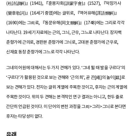
(杜詩諺解)』(1941), 『훈몽자회(訓蒙字會)』(1527), 『악장가사
(樂章歌詞)』(16세기 중엽)에는 글위로, 『역어유해(譯語類解)』
(1690)에는 그릐로, 『동문유해(同文類解)』(1748)에는 그리로 각각
나타난다. 19세기 자료에는 근의, 그늬, 근우, 그느로 나타난다. 장자백
춘향가에 근의로, 경판본 춘향가에 그늬로, 고대본 춘향가에 근우로,
신재효 동창 춘향가에 그느로 각각 나타난다.
그네의 어원에 대해서는 두 가지 견해가 있다. ‘그네 뛸 때 발을 구르다’의
‘구르다’가 활용된 것으로 보는 견해와 ‘근의 희’, 곧 끈[繩]의 놀이[戱]로
보는 견해가 있다. 전자는 글위 계열에 주목한 것이고, 후자는 근의 계열에
주목한 것이다. 위의 두 견해는 본격적인 연구 결과는 아니고, 한두 줄로
간단히 언급된 것이다. 이 단어의 변천 과정을 그릐>그리>그늬로 본다면
후자는 타당성이 없다.
유래