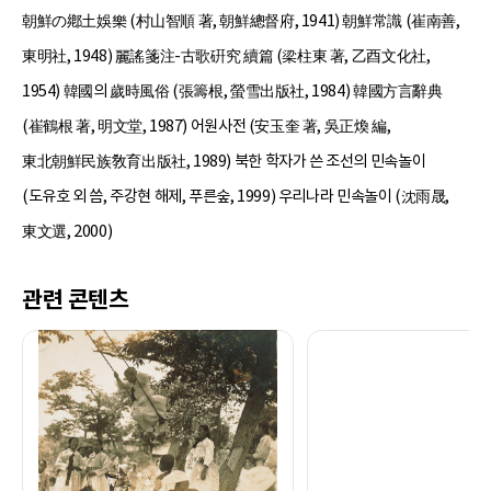
朝鮮の鄕土娛樂 (村山智順 著, 朝鮮總督府, 1941) 朝鮮常識 (崔南善,
東明社, 1948) 麗謠箋注-古歌硏究 續篇 (梁柱東 著, 乙酉文化社,
1954) 韓國의 歲時風俗 (張籌根, 螢雪出版社, 1984) 韓國方言辭典
(崔鶴根 著, 明文堂, 1987) 어원사전 (安玉奎 著, 吳正煥 編,
東北朝鮮民族敎育出版社, 1989) 북한 학자가 쓴 조선의 민속놀이
(도유호 외 씀, 주강현 해제, 푸른숲, 1999) 우리나라 민속놀이 (沈雨晟,
東文選, 2000)
관련 콘텐츠