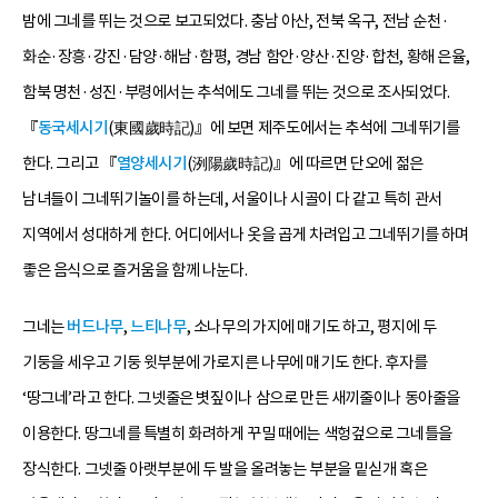
밤에 그네를 뛰는 것으로 보고되었다. 충남 아산, 전북 옥구, 전남 순천·
화순·장흥·강진·담양·해남·함평, 경남 함안·양산·진양·합천, 황해 은율,
함북 명천·성진·부령에서는 추석에도 그네를 뛰는 것으로 조사되었다.
『
동국세시기
(東國歲時記)』에 보면 제주도에서는 추석에 그네뛰기를
한다. 그리고 『
열양세시기
(洌陽歲時記)』에 따르면 단오에 젊은
남녀들이 그네뛰기놀이를 하는데, 서울이나 시골이 다 같고 특히 관서
지역에서 성대하게 한다. 어디에서나 옷을 곱게 차려입고 그네뛰기를 하며
좋은 음식으로 즐거움을 함께 나눈다.
그네는
버드나무
,
느티나무
, 소나무의 가지에 매기도 하고, 평지에 두
기둥을 세우고 기둥 윗부분에 가로지른 나무에 매기도 한다. 후자를
‘땅그네’라고 한다. 그넷줄은 볏짚이나 삼으로 만든 새끼줄이나 동아줄을
이용한다. 땅그네를 특별히 화려하게 꾸밀 때에는 색헝겊으로 그네틀을
장식한다. 그넷줄 아랫부분에 두 발을 올려놓는 부분을 밑싣개 혹은