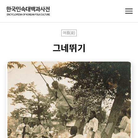
여름(夏)
그네뛰기