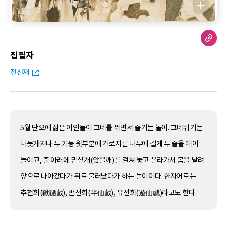
집필자
전신재
5월 단오에 젊은 여인들이 그네를 뛰면서 즐기는 놀이. 그네뛰기는
나뭇가지나 두 기둥 윗부분에 가로지른 나무에 길게 두 줄을 매어
늘이고, 줄 아래에 밑싣개(앉을깨)를 걸쳐 놓고 올라가서 몸을 날려
앞으로 나아갔다가 뒤로 물러났다가 하는 놀이이다. 한자어로는
추천희(鞦韆戱), 반선희(半仙戱), 유선희(遊仙戱)라고도 한다.