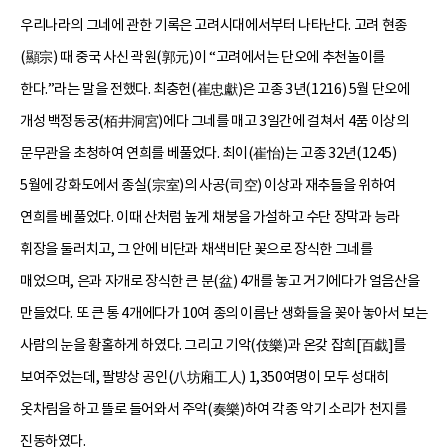
우리나라의 그네에 관한 기록은 고려시대에서부터 나타난다. 고려 현종
(顯宗) 때 중국 사신 곽원(郭元)이 “고려에서는 단오에 추천놀이를
한다.”라는 말을 전했다. 최충헌(崔忠獻)은 고종 3년(1216) 5월 단오에
개성 백정동궁(栢井洞宮)에다 그네를 매고 3일간에 걸쳐서 4품 이상의
문무관을 초청하여 연희를 베풀었다. 최이(崔怡)는 고종 32년(1245)
5월에 강화도에서 종실(宗室)의 사공(司空) 이상과 재추들을 위하여
연희를 베풀었다. 이때 산처럼 높게 채붕을 가설하고 수단 장막과 능라
휘장을 둘러치고, 그 안에 비단과 채색비단 꽃으로 장식한 그네를
매었으며, 은과 자개로 장식한 큰 분(盆) 4개를 놓고 거기에다가 얼음산을
만들었다. 또 큰 통 4개에다가 10여 종의 이름난 생화들을 꽂아 놓아서 보는
사람의 눈을 황홀하게 하였다. 그리고 기악(伎樂)과 온갖 잡희[百戱]를
보여주었는데, 팔방상 공인(八坊廂工人) 1,350여명이 모두 성대히
옷차림을 하고 뜰로 들어와서 주악(奏樂)하여 각종 악기 소리가 천지를
진동하였다.