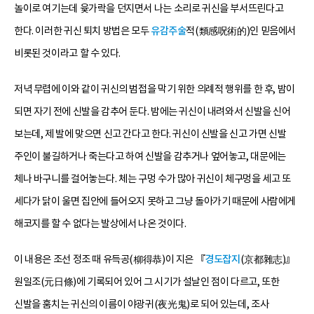
놀이로 여기는데 윷가락을 던지면서 나는 소리로 귀신을 부서뜨린다고
한다. 이러한 귀신 퇴치 방법은 모두
유감주술
적(類感呪術的)인 믿음에서
비롯된 것이라고 할 수 있다.
저녁 무렵에 이와 같이 귀신의 범접을 막기 위한 의례적 행위를 한 후, 밤이
되면 자기 전에 신발을 감추어 둔다. 밤에는 귀신이 내려와서 신발을 신어
보는데, 제 발에 맞으면 신고 간다고 한다. 귀신이 신발을 신고 가면 신발
주인이 불길하거나 죽는다고 하여 신발을 감추거나 엎어놓고, 대문에는
체나 바구니를 걸어놓는다. 체는 구멍 수가 많아 귀신이 체구멍을 세고 또
세다가 닭이 울면 집안에 들어오지 못하고 그냥 돌아가기 때문에 사람에게
해코지를 할 수 없다는 발상에서 나온 것이다.
이 내용은 조선 정조 때 유득공(柳得恭)이 지은 『
경도잡지
(京都雜志)』
원일조(元日條)에 기록되어 있어 그 시기가 설날인 점이 다르고, 또한
신발을 훔치는 귀신의 이름이 야광귀(夜光鬼)로 되어 있는데, 조사