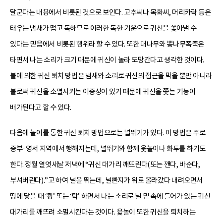
달군다는 내용에서 비롯된 것으로 보인다. 고추씨나 목화씨, 머리카락 등은
태우는 냄새가 맵고 독하므로 이러한 독한 기운으로 귀신을 쫓아낼 수
있다는 믿음에서 비롯된 행위라 할 수 있다. 또한 대나무와 뽕나무폭죽은
타면서 나는 소리가 크기 때문에 귀신이 놀라 도망간다고 생각한 것이다.
불에 의한 귀신 퇴치 방법은 냄새와 소리로 귀신의 접근을 막을 뿐만 아니라
불로써 귀신을 소멸시키는 이중성이 있기 때문에 귀신을 쫓는 기능이
배가된다고 할 수 있다.
다음에 놀이를 통한 귀신 퇴치 방법으로는 널뛰기가 있다. 이 방법은 주로
중부·영서 지역에서 행해지는데, 널뛰기와 함께 윷놀이나 화투를 하기도
한다. 정월 열엿새날 저녁에 “귀신 대가리 깨뜨린다(또는 깬다, 바순다,
부셔버린다).”고 하여 널을 뛰는데, 널빤지가 위로 올라갔다 내려오면서
땅에 닿을 때 ‘쾅’ 또는 ‘탁’ 하면서 나는 소리로 널 밑 속에 들어가 있는 귀신
대가리를 깨뜨려 소멸시킨다는 것이다. 윷놀이 또한 귀신을 퇴치하는