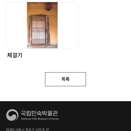
체걸기
목록
03045 서울시 종로구 삼청로 37