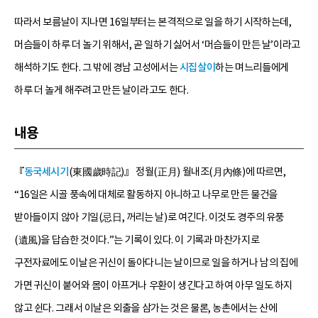
따라서 보름날이 지나면 16일부터는 본격적으로 일을 하기 시작하는데,
머슴들이 하루 더 놀기 위해서, 곧 일하기 싫어서 ‘머슴들이 만든 날’이라고
해석하기도 한다. 그 밖에 경남 고성에서는
시집살이
하는 며느리들에게
하루 더 놀게 해주려고 만든 날이라고도 한다.
내용
『
동국세시기
(東國歲時記)』 정월(正月) 월내조(月內條)에 따르면,
“16일은 시골 풍속에 대체로 활동하지 아니하고 나무로 만든 물건을
받아들이지 않아 기일(忌日, 꺼리는 날)로 여긴다. 이것도 경주의 유풍
(遺風)을 답습한 것이다.”는 기록이 있다. 이 기록과 마찬가지로
구전자료에도 이날은 귀신이 돌아다니는 날이므로 일을 하거나 남의 집에
가면 귀신이 붙어와 몸이 아프거나 우환이 생긴다고 하여 아무 일도 하지
않고 쉰다. 그래서 이날은 외출을 삼가는 것은 물론, 농촌에서는 산에