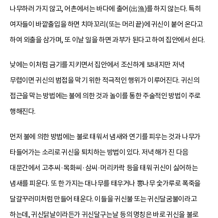
나무하러 가지 않고, 어촌에서는 바다에 출어(出漁)를 하지 않는다. 특히
여자들이 바깥출입을 하면 치마꼬리(또는 머리 끝)에 귀신이 붙어 온다고
하여 외출을 삼가며, 또 이날 일을 하면 과부가 된다고 하여 집안에서 쉰다.
낮에는 이처럼 금기를 지키면서 집안에서 조신하게 보내지만 저녁
무렵이면 귀신의 범접을 막기 위한 적극적인 행위가 이루어진다. 귀신의
접근을 막는 방법에는 불에 의한 것과 놀이를 통한 주술적인 방법이 주로
행해진다.
먼저 불에 의한 방법에는 불로 태워서 냄새와 연기를 피우는 것과 나무가
타들어가는 소리로 귀신을 퇴치하는 방법이 있다. 저녁 해가 진 다음
대문간에서 고추씨·목화씨·삼씨·머리카락 등을 태워 귀신이 싫어하는
냄새를 피운다. 또 한 가지는 대나무를 태우거나 뽕나무 숯가루로 폭죽을
달걀꾸러미처럼 만들어 태운다. 이들을 귀신불 또는 귀신달굼불이라고
하는데, 귀신닭날이라든가 귀신달구는날 등의 명칭은 바로 귀신을 불로