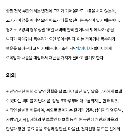
한편 전북 부안에서는 뱃전에 고기가 기어올라도 그물을 치지 않는데,
고기가 어망을 뛰어넘으면 파도가 배를 덮친다는 속신이 있기 때문이다.
경기도 고양의 경우 정월 16일 새벽에 일찍 일어나서 밖에 나가 망을
보다가 까마귀나 독수리가 오면 쫓아버린다. 이는 까마귀나 독수리가
액운을 몰아온다고 믿기 때문이다. 또한 서낭
할아버지
·할머니에게
오곡밥과 나물을 대접해서 재난을 가져가 달라고 빌기도 한다.
의의
귀신날은 한 해의 첫 달인 정월을 잘 보내야 일년 열두 달을 무사하게 보낼
수 있다는 의미를 지닌다. 곧, 정월 초하루부터 대보름까지는 한 해의 첫
시작인 설날을 비롯하여, 봄으로 들어가는 절기인 입춘, 십이지의 열두 날,
사람날[人日], 새해의 첫 보름인 대보름 등 한 해 동안에 개인과 마을의
안녕과 평안·풍요 등을 조상과 집안신, 마을신, 천지신명 등 모든 신에게