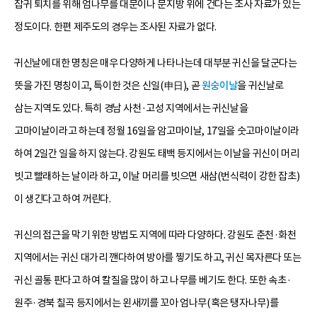
잡귀 퇴치를 위해 엄나무를 대문이나 문지방 위에 건다는 조사 자료가 있는
정도이다. 한편 제주도의 경우는 조사된 자료가 없다.
귀신날에 대한 명칭은 매우 다양하게 나타나는데 대부분 귀신을 달군다는
뜻을 가진 명칭이고, 특이한 것은 신일(申日), 곧
원숭이날
을 귀신날로
삼는 지역도 있다. 특히 경남 사천·고성 지역에서는 귀신날을
고마이날이라고 하는데 정월 16일을 암고마이날, 17일을 숫고마이날이라
하여 2일간 일을 하지 않는다. 강원도 태백 등지에서는 이날을 귀신이 머리
빗고 빨래하는 날이라 하고, 이날 머리를 빗으면 새삼(번식력이 강한 잡초)
이 생긴다고 하여 꺼린다.
귀신의 접근을 막기 위한 방법도 지역에 따라 다양하다. 강원도 춘천·화천
지역에서는 귀신 대가리 깬다하여 방아를 찧기도 하고, 귀신 목자른다 또는
귀신 골통 판다고 하여 칼질을 많이 하고 나무를 베기도 한다. 또한 속초·
원주·경북 칠곡 등지에서는 왼새끼를 꼬아 엄나무(혹은 탱자나무)를