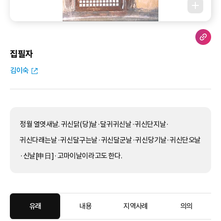
집필자
김이숙
정월 열엿새날. 귀신닭(당)날·달귀귀신날·귀신단지날·
귀신다래는날·귀신달구는날·귀신달군날·귀신당기날·귀신단오날
·신날[申日]·고마이날이라고도 한다.
유래
내용
지역사례
의의