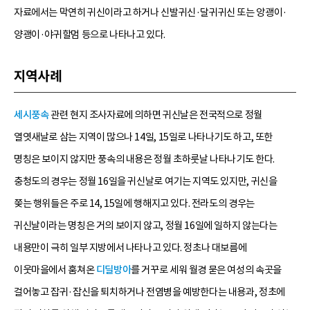
자료에서는 막연히 귀신이라고 하거나 신발귀신·달귀귀신 또는 앙괭이·
양괭이·야귀할멈 등으로 나타나고 있다.
지역사례
세시풍속
관련 현지 조사자료에 의하면 귀신날은 전국적으로 정월
열엿새날로 삼는 지역이 많으나 14일, 15일로 나타나기도 하고, 또한
명칭은 보이지 않지만 풍속의 내용은 정월 초하룻날 나타나기도 한다.
충청도의 경우는 정월 16일을 귀신날로 여기는 지역도 있지만, 귀신을
쫒는 행위들은 주로 14, 15일에 행해지고 있다. 전라도의 경우는
귀신날이라는 명칭은 거의 보이지 않고, 정월 16일에 일하지 않는다는
내용만이 극히 일부 지방에서 나타나고 있다. 정초나 대보름에
이웃마을에서 훔쳐온
디딜방아
를 거꾸로 세워 월경 묻은 여성의 속곳을
걸어놓고 잡귀·잡신을 퇴치하거나 전염병을 예방한다는 내용과, 정초에