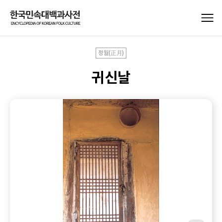
정월(正月)
귀신날