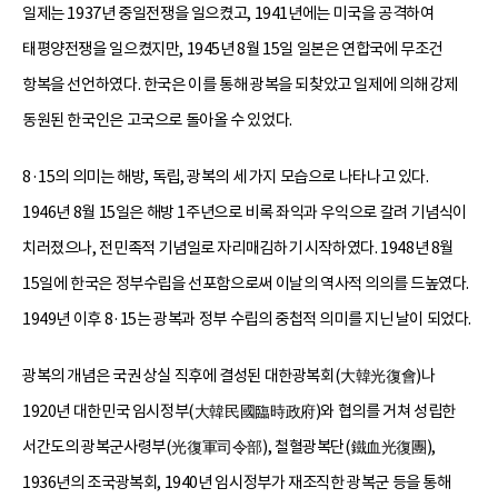
일제는 1937년 중일전쟁을 일으켰고, 1941년에는 미국을 공격하여
태평양전쟁을 일으켰지만, 1945년 8월 15일 일본은 연합국에 무조건
항복을 선언하였다. 한국은 이를 통해 광복을 되찾았고 일제에 의해 강제
동원된 한국인은 고국으로 돌아올 수 있었다.
8·15의 의미는 해방, 독립, 광복의 세 가지 모습으로 나타나고 있다.
1946년 8월 15일은 해방 1주년으로 비록 좌익과 우익으로 갈려 기념식이
치러졌으나, 전민족적 기념일로 자리매김하기 시작하였다. 1948년 8월
15일에 한국은 정부수립을 선포함으로써 이날의 역사적 의의를 드높였다.
1949년 이후 8·15는 광복과 정부 수립의 중첩적 의미를 지닌 날이 되었다.
광복의 개념은 국권 상실 직후에 결성된 대한광복회(大韓光復會)나
1920년 대한민국 임시정부(大韓民國臨時政府)와 협의를 거쳐 성립한
서간도의 광복군사령부(光復軍司令部), 철혈광복단(鐵血光復團),
1936년의 조국광복회, 1940년 임시정부가 재조직한 광복군 등을 통해