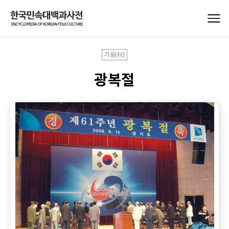
가을(秋)
광복절