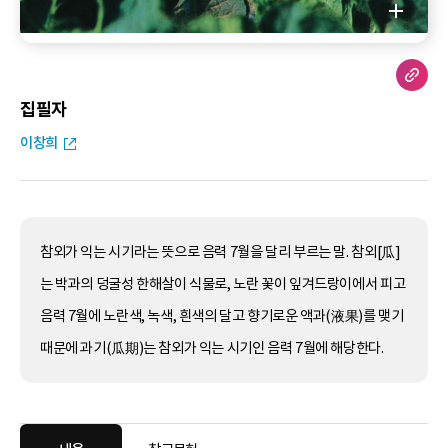
집필자
이창희
참외가 익는 시기라는 뜻으로 음력 7월을 달리 부르는 말. 참외[瓜]
는 박과의 덩굴성 한해살이 식물로, 노란 꽃이 잎겨드랑이에서 피고
음력 7월에 노란색, 녹색, 흰색의 달고 향기로운 액과(液果)를 맺기
때문에 과기(瓜期)는 참외가 익는 시기인 음력 7월에 해당한다.