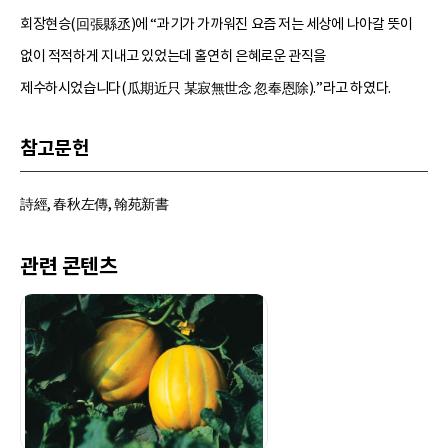
회장현승(回張縣丞)에 “과기가 가까워진 요즘 저는 세상에 나아갈 뜻이
없이 적적하게 지내고 있었는데 홀연히 은혜로운 관직을
제수하시었습니다(瓜期近只 某寂無世念 忽奉恩除).”라고 하였다.
참고문헌
詩經, 春秋左傳, 翰苑新書
관련 콘텐츠