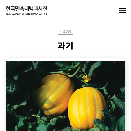
가을(秋)
과기