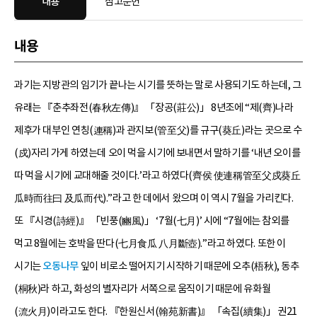
내용
참고문헌
내용
과기는 지방관의 임기가 끝나는 시기를 뜻하는 말로 사용되기도 하는데, 그
유래는 『춘추좌전(春秋左傳)』 「장공(莊公)」 8년조에 “제(齊)나라
제후가 대부인 연칭(連稱)과 관지보(管至父)를 규구(葵丘)라는 곳으로 수
(戍)자리 가게 하였는데 오이 먹을 시기에 보내면서 말하기를 ‘내년 오이를
따 먹을 시기에 교대해줄 것이다.’라고 하였다(齊侯 使連稱管至父戍葵丘
瓜時而往曰 及瓜而代).”라고 한 데에서 왔으며 이 역시 7월을 가리킨다.
또 『시경(詩經)』 「빈풍(豳風)」 ‘7월(七月)’ 시에 “7월에는 참외를
먹고 8월에는 호박을 딴다(七月食瓜 八月斷壺).”라고 하였다. 또한 이
시기는
오동나무
잎이 비로소 떨어지기 시작하기 때문에 오추(梧秋), 동추
(桐秋)라 하고, 화성의 별자리가 서쪽으로 움직이기 때문에 유화월
(流火月)이라고도 한다. 『한원신서(翰苑新書)』 「속집(續集)」 권21