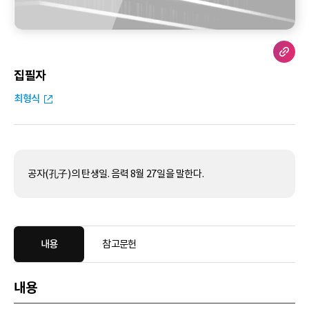
집필자
최형식
공자(孔子)의 탄생일. 음력 8월 27일을 말한다.
내용
참고문헌
내용