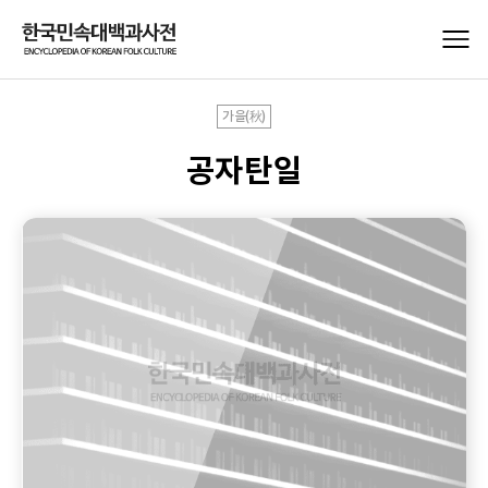
가을(秋)
공자탄일