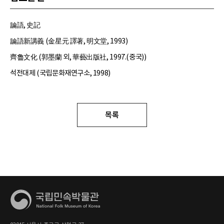
論語, 史記
論語新講義 (金星元 譯著, 明文堂, 1993)
齊魯文化 (郭墨蘭 외, 華藝出版社, 1997.(중국))
석전대제 (국립문화재연구소, 1998)
목록