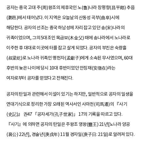
공자는 중국 고대 주(周)왕조의 제후국인 노(魯)나라 창평향(昌平鄕) 추읍
(鄹邑)에서 태어났다. 이 지역은 오늘날의 산동성 곡부(曲阜)시에
해당한다. 공자의 선조는 중국 하남성에 자리 잡고 있던 송(宋)나라의
귀족이었으며, 그의 5대조인 목금보(木金父) 때에 송나라에서 노나라로
이주한 후 대대로 이곳에 터를 잡고 살게 되었다. 공자의 부친은 숙량흘
(叔梁紇)로 노나라 귀족인 맹헌자(孟獻子)에게 소속된 무사였으며, 60대
후반의 늦은 나이에 당시 10대 후반이었던 안징재(安徵在)라는
여자로부터 공자를 얻었다고 전해진다.
공자의 탄일과 관련해서 이설이 있기는 하지만, 일반적으로 공자의 일생을
연대기식으로 정리한 가장 오래된 역사서인 사마천(司馬遷)의 『사기
(史記)』 권47 「공자세가(孔子世家)」 17의 기록을 따르고 있다.
『사기』에 의하면 공자의 탄일은 주왕조 영왕(靈王) 21년[노나라 양공
(襄公) 22년], 경술년(庚戌年) 11월 경자일(庚子日: 21일)로 알려져 있다.