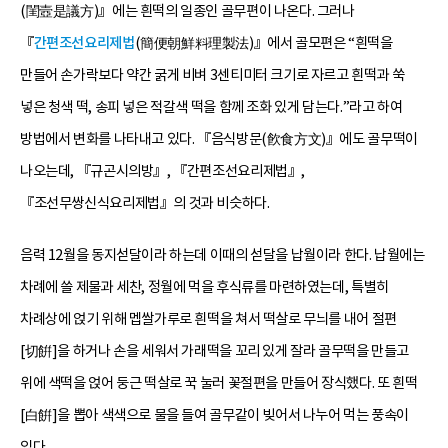
(閨壼是議方)』에는 흰떡의 일종인 골무편이 나온다. 그러나
『
간편조선요리제법
(簡便朝鮮料理製法)』에서 골모편은 “흰떡을
만들어 손가락보다 약간 굵게 비벼 3센티미터 크기로 자르고 흰떡과 쑥
넣은 청색 떡, 송피 넣은 적갈색 떡을 함께 조화 있게 담는다.”라고 하여
방법에서 변화를 나타내고 있다. 『음식방문(飮食方文)』에도 골무떡이
나오는데, 『규곤시의방』, 『간편조선요리제법』,
『조선무쌍신식요리제법』의 것과 비슷하다.
음력 12월을 동지섣달이라 하는데 이때의 섣달을 납월이라 한다. 납월에는
차례에 쓸 제물과 세찬, 정월에 먹을 후식류를 마련하였는데, 특별히
차례상에 얹기 위해 멥쌀가루로 흰떡을 쳐서 떡살로 무늬를 내어 절편
[切餠]을 하거나 손을 세워서 가래떡을 꼬리 있게 잘라 골무떡을 만들고
위에 색떡을 얹어 둥근 떡살로 꾹 눌러 꽃절편을 만들어 장식했다. 또 흰떡
[白餠]을 뽑아 색색으로 물을 들여 골무같이 빚어서 나누어 먹는 풍속이
있다.