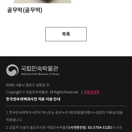
골무떡(골무떡)
목록
03045 서울시 종로구 삼청로 37
Copyright © 국립민속박물관. All Rights Reserved.
|
저작권정책
한국민속대백과사전 자료 이용 안내
1. 한국민속대백과사전의 텍스트는 공공누리 제2유형(출처명시+상업적 이용금지)을
적용합니다.
(사전편찬팀: 02-3704-3225)
2. 상업적 이용이 필요하시면 국립민속박물관
과 사전