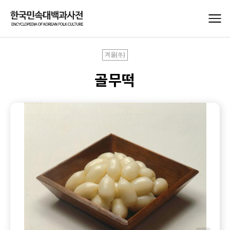
겨울(冬)
골무떡