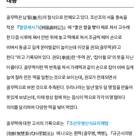
내용
골무떡은 납월(臘月)의 절식으로 전해오고 있다. 조선조의 서울 풍속을
적은 『
열양세시기
(洌陽歲時記)』에 “좋은 쌀을 빻아 체로 쳐서 고수레
한 다음 시루에 쪄서 안반 위에 놓고 떡메로 쳐서 조금씩 떼어 손으로
비벼서 둥글고 길게 문어발같이 늘이는데 이것을 권모(골무떡)라고
한다.”라고 기록되어 있다. 권모(拳摸)란 ‘주먹 권’, ‘잡아쥘 모’의 뜻을 지닌
이름이다. 골무떡이란 떡 반죽을 쳐서 가래떡과 같이 손으로 잡아 비벼 길게
늘여 잘라 만든 떡을 일컫는 것으로 보이는데, 권모가 전래되면서
골무떡으로 바뀐 것으로 추측된다. 우리나라는 일년 열두 달 명절을 만들어
뜻있게 보냈는데, 이때 항상 함께 하는 음식이 떡으로 각각의 명절마다
의미를 달리하여 다양한 떡을 빚어 먹었다.
골무떡에 대한 고서의 기록으로는 『
조선무쌍신식요리제법
(朝鮮無雙新式料理製法)』에 나오는 흰떡(골무병, 백병), 『규곤시의방