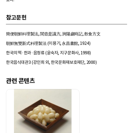
참고문헌
簡便朝鮮料理製法, 閨壼是議方, 洌陽歲時記, 飮食方文
朝鮮無雙新式料理製法 (이용기, 永昌書館, 1924)
한국의 떡·한과·음청류 (윤숙자, 지구문화사, 1998)
한국음식대관3 (강인희 외, 한국문화재보호재단, 2000)
관련 콘텐츠