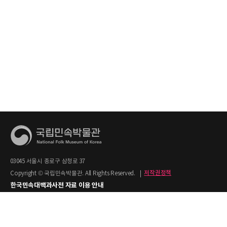
03045 서울시 종로구 삼청로 37
Copyright © 국립민속박물관. All Rights Reserved.
|
저작권정책
한국민속대백과사전 자료 이용 안내
1. 한국민속대백과사전의 텍스트는 공공누리 제2유형(출처명시+상업적 이용금지)을
적용합니다.