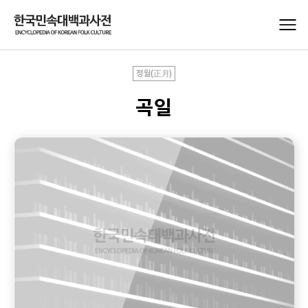
정월(正月)
곡일