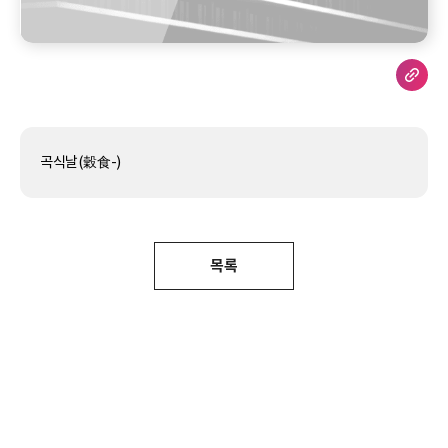
곡식날(穀食-)
목록