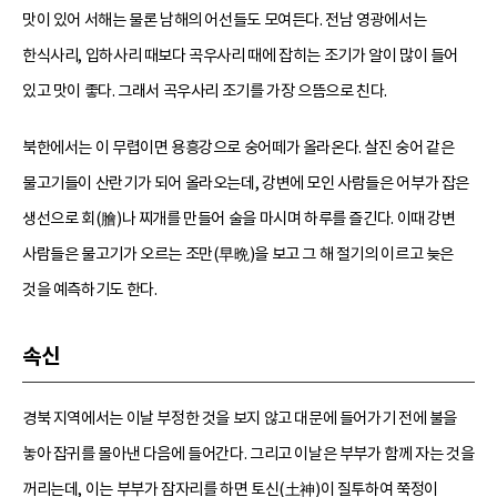
맛이 있어 서해는 물론 남해의 어선들도 모여든다. 전남 영광에서는
한식사리, 입하사리 때보다 곡우사리 때에 잡히는 조기가 알이 많이 들어
있고 맛이 좋다. 그래서 곡우사리 조기를 가장 으뜸으로 친다.
북한에서는 이 무렵이면 용흥강으로 숭어떼가 올라온다. 살진 숭어 같은
물고기들이 산란기가 되어 올라오는데, 강변에 모인 사람들은 어부가 잡은
생선으로 회(膾)나 찌개를 만들어 술을 마시며 하루를 즐긴다. 이때 강변
사람들은 물고기가 오르는 조만(早晩)을 보고 그 해 절기의 이르고 늦은
것을 예측하기도 한다.
속신
경북 지역에서는 이날 부정한 것을 보지 않고 대문에 들어가기 전에 불을
놓아 잡귀를 몰아낸 다음에 들어간다. 그리고 이날은 부부가 함께 자는 것을
꺼리는데, 이는 부부가 잠자리를 하면 토신(土神)이 질투하여 쭉정이