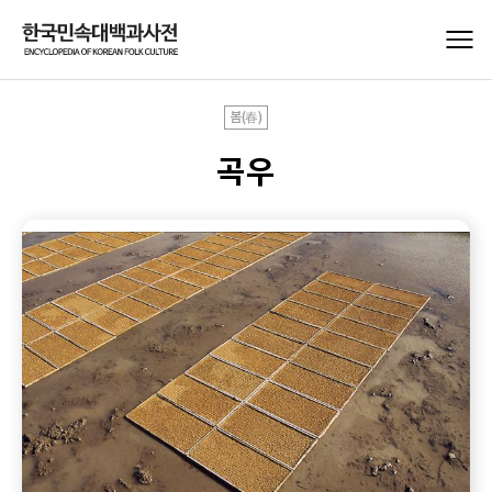
봄(春)
곡우