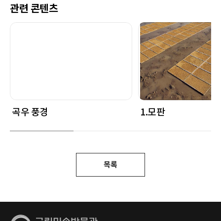
관련 콘텐츠
곡우 풍경
1.모판
목록