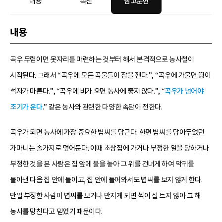
내용
속신
참고문헌
내용
곡우 무렵이면 못자리를 마련하는 것부터 해서 본격적으로 농사철이
시작된다. 그래서 “곡우에 모든 곡물들이 잠을 깬다.”, “곡우에 가물면 땅이
석자가 마른다.”, “곡우에 비가 오면 농사에 좋지 않다.”, “
곡우가 넘어야
조기가 운다
.” 같은 농사와 관련한 다양한 속담이 전한다.
곡우가 되면 농사에 가장 중요한 볍씨를 담근다. 한편 볍씨를 담아두었던
가마니는 솔가지로 덮어둔다. 이때 초상집에 가거나 부정한 일을 당하거나
부정한 것을 본 사람은 집 앞에 불을 놓아 그 위를 건너게 하여 악귀를
몰아낸 다음 집 안에 들이고, 집 안에 들어와서도 볍씨를 보지 않게 한다.
만일 부정한 사람이 볍씨를 보거나 만지게 되면 싹이 잘 트지 않아 그 해
농사를 망친다고 믿었기 때문이다.