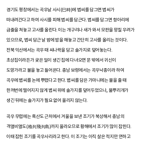
경기도 평창에서는 곡우날 사시(巳時)에 볍씨를 담그면 볍씨가
떠내려간다고 하여 사시를 피해 볍씨를 담근다. 볍씨를 담그면 항아리에
금줄을 쳐놓고 고사를 올린다. 이는 개구리나 새가 와서 모판을 망칠 우려가
있으므로, 볍씨 담근 날 밤에 밥을 해놓고 간단히 고사를 올리는 것이다.
전북 익산에서는 곡우 때 씨나락을 담고 솔가지로 덮어놓는다.
초상집이라든가 궂은 일이 생긴 집에 다녀오면 문 밖에서 귀신이
도망가라고 불을 놓고 들어온다. 충남 보령에서는 곡우낙종이라 하여
곡우에 볍씨를 논에 뿌렸다고 한다. 볍씨를 담은 가마니에는 물을 줄 때
한꺼번에 떨어지지 않게 볍씨 위에 솔가지를 덮어두었으나, 물뿌리개가
생긴 뒤에는 솔가지가 필요 없어 올리지 않는다.
곡우 무렵에는 흑산도 근처에서 겨울을 보낸 조기가 북상해서 충남의
격열비열도(格列飛列島)까지 올라오므로 황해에서 조기가 많이 잡힌다.
이때 잡힌 조기를 곡우사리라고 한다. 이 조기는 아직 살은 적지만 연하고