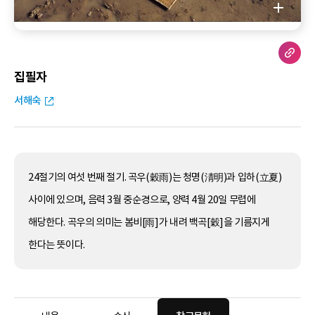
집필자
서해숙
24절기의 여섯 번째 절기. 곡우(穀雨)는 청명(淸明)과 입하(立夏)
사이에 있으며, 음력 3월 중순경으로, 양력 4월 20일 무렵에
해당한다. 곡우의 의미는 봄비[雨]가 내려 백곡[穀]을 기름지게
한다는 뜻이다.