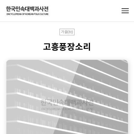
가을(秋)
고흥풍장소리