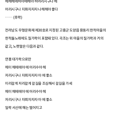
헤헤헤에허야에헤야 허어리시구나 헤
어리시구나 지화자자자 나헤헤야 좋다
…… (후략)
전라남도 무형문화재 제30호로 지정된 고흥군 도양읍 용동리 한적마을의
한적들노래에도 질가락이 포함돼 있다. 곡조는 위 마을의 질가락과 거의
같고, 노랫말은 다음과 같다.
연풍 대가락으로만
헤이 헤에에야 에 어리수야 헤
저리시구나 자회자자자 아 에 좋소
이리갈게 저리갈게 갈길을 조심해서 갈길을 가세
헤이 헤에에야 에 어리수야 헤
저리시구나 자회자자자 아 에 좋소
일락 서산에 해는 떨어지고