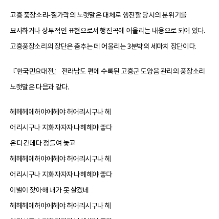
고흥 풍장소리-질가락의 노랫말은 대체로 행진할 당시의 분위기를
묘사하거나 상투적인 표현으로서 행진곡에 어울리는 내용으로 되어 있다.
고흥풍장소리의 장단은 춤추는 데 어울리는 3분박의 세마치 장단이다.
『한국민요대전』 전라남도 편에 수록된 고흥군 도양읍 관리의 풍장소리
노랫말은 다음과 같다.
헤헤헤에허야에헤야 허어리시구나 헤
어리시구나 지화자자자 나헤헤야 좋다
온디 간데다 정들여 놓고
헤헤헤에허야에헤야 허어리시구나 헤
어리시구나 지화자자자 나헤헤야 좋다
이별이 잦아해 내가 못 살겠네
헤헤헤에허야에헤야 허어리시구나 헤