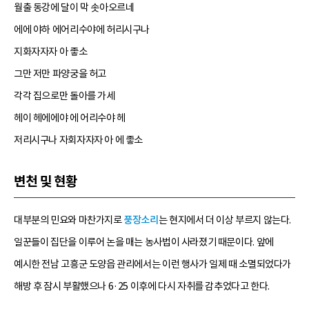
월출 동강에 달이 막 솟아오르네
에에 야하 에어리수야에 허리시구나
지화자자자 아 좋소
그만 저만 파양궁을 허고
각각 집으로만 돌아를 가세
헤이 헤에에야 에 어리수야 헤
저리시구나 자회자자자 아 에 좋소
변천 및 현황
대부분의 민요와 마찬가지로
풍장소리
는 현지에서 더 이상 부르지 않는다.
일꾼들이 집단을 이루어 논을 매는 농사법이 사라졌기 때문이다. 앞에
예시한 전남 고흥군 도양읍 관리에서는 이런 행사가 일제 때 소멸되었다가
해방 후 잠시 부활했으나 6·25 이후에 다시 자취를 감추었다고 한다.