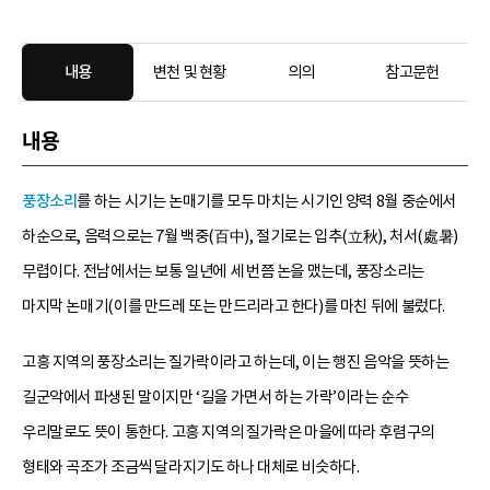
내용
변천 및 현황
의의
참고문헌
내용
풍장소리
를 하는 시기는 논매기를 모두 마치는 시기인 양력 8월 중순에서
하순으로, 음력으로는 7월 백중(百中), 절기로는 입추(立秋), 처서(處暑)
무렵이다. 전남에서는 보통 일년에 세 번쯤 논을 맸는데, 풍장소리는
마지막 논매기(이를 만드레 또는 만드리라고 한다)를 마친 뒤에 불렀다.
고흥 지역의 풍장소리는 질가락이라고 하는데, 이는 행진 음악을 뜻하는
길군악에서 파생된 말이지만 ‘길을 가면서 하는 가락’이라는 순수
우리말로도 뜻이 통한다. 고흥 지역의 질가락은 마을에 따라 후렴구의
형태와 곡조가 조금씩 달라지기도 하나 대체로 비슷하다.