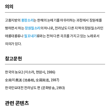
의의
고흥지방의
풍장소리
는 한해의 논매기를 마무리하는 과정에서 장원례를
행하면서 하는
장원질소리
의 하나로, 전라남도 다른 지역의 장원질소리인
애롱대롱류나
질꼬내기
류와는 전혀 다른 곡조를 가지고 있는 노래로서
의의가 있다.
참고문헌
한국의 농요2 (이소라, 현암사, 1986)
全南의 農謠 (池春相, 全羅南道, 1987)
한국민요대전 전라남도 편 (문화방송, 1993)
관련 콘텐츠