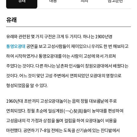
유래
내용
의의
참고문헌
유래
유래와 관련된 몇 가지 구전은 크게 두 가지다. 하나는 1900년경
통영오광대
공연을 보고 고성사람들이 재미있으니 우리도 한 번 해보자고
하여 시작하였거나 통영오광대를 아는 사람이 고성에 와서 가르쳐
주었다는 것이다. 다른 하나는 남촌파 인사들이 창원오광대에서 배웠다는
것이다. 어느 것이 맞던 고성 주변에서 연희되었던 오광대의 영향으로
형성되었음을 알 수 있다.
1960년대 초반까지 고성오광대놀이는 음력 정월 대보름날에 주로
연희되었다. 정월 초순에 일심계원(一心契員)들이 농악대를 편성하여
고성읍내의 각 가정과 상점을 돌며 걸립을 하여 오광대놀이 비용을
마련했다. 공연하기 7~8일 전에는 도독골 산기슭에 있는 잔디밭에서