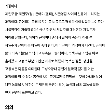
과장이다.
제밀주춤: 저밀주(첩), 큰어미(할미), 시골영감 사이의 갈등이 그려지는
과장이다. 큰어미는 물레를 잣는 등 노동으로 평생을 살아왔음을 보여준다.
시골영감이 가출하였다가 귀가하면서 저밀주를 데려온다. 저밀주가
아이를 낳았는데, 아이가 큰어머니 손에서 떨어져 죽는다. 이를 본
저밀주가 큰어미를 떠밀어 죽게 한다. 이어 큰어미의 상여가 나간다. 큰어미
탈의 좌측 색깔은 녹색이고 우측은 고동색이다. 녹색 부분의 입은 위로
올라갔고 고동색 부분의 입은 아래로 쳐졌다. 녹색은 젊음·생산을,
고동색은 죽음을 의미한다. 고성오광대 공연에 철학적 깊이를 더한
과장이라 할 수 있다. 공연이 보는 즐거움만을 전달하는 것이 아니라 삶에
대한 통찰을 갖게 하는 존재론적 공연이 되어, 노동과 삶의 고통을 탈과
연기 전면에 표현하고 있다.
의의