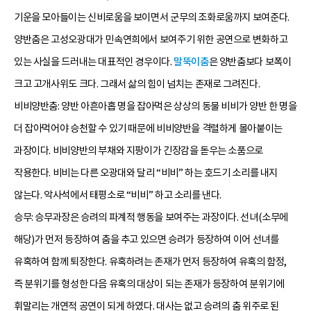
기운을 모아들이는 신비로움을 보이면서 군무의 조화로움까지 보여준다.
양반춤은 고성오광대가 민속연희에서 보여주기 위한 공연으로 변화하고
있는 사실을 드러내는 대표적인 경우이다.
말뚝이춤
은 양반춤보다 보폭이
크고 고개사위도 크다. 그래서 삶의 힘이 넘치는 존재로 그려진다.
비비양반춤: 양반 아흔아홉 명을 잡아먹은 상상의 동물 비비가 양반 한 명을
더 잡아먹어야 승천할 수 있기 때문에 비비양반을 격렬하게 몰아붙이는
과장이다. 비비양반의 부채와 지팡이가 긴장감을 돋우는 소품으로
작용한다. 비비는 다른 오광대와 달리 “비비” 하는 호드기 소리를 내지
않는다. 악사석에서 태평소로 “비비” 하고 소리를 낸다.
승무: 승무과장은 승려의 파계적 행동을 보여주는 과장이다. 선녀(소무에
해당)가 먼저 등장하여 춤을 추고 있으면 승려가 등장하여 이어 선녀를
유혹하여 함께 퇴장한다. 유혹하려는 존재가 먼저 등장하여 유혹의 함정,
즉 분위기를 형성한 다음 유혹의 대상이 되는 존재가 등장하여 분위기에
휘말리는 개연적 공연이 되게 하였다. 대사는 없고 승려의 춤 위주로 된