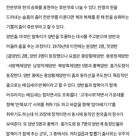
전반부와 한의 승화를 표현하는 후반부로 나눌 수 있다. 천형의 한을
드러내는 슬픔의 춤이 전반부를 이룬다면 북과 북채를 쥔 채 한을 승화하는
기쁨의 춤이 후반부라고 할 수 있다.
양반춤: 마부인 말뚝이가 양반을 조롱하는 대사를 주고받으며 양반과
어울려 춤을 추는 과장이다. 1970년대 이전에는 원양반 1명, 젓양반
(곁양반) 2명, 양반 3명이 등장했으나 요즘은 중앙황제양반·동방청제양반
·서방백제양반·남방적제양반·북방흑제양반 5명과 홍백양반·종가도령이
등장한다. 양반 중에는 중앙황제양반이 춤과 동작선을 주도한다. 특징적인
춤으로는 배김새의 반복이라고 할 수 있다. 양반들과 말뚝이가 함께
어우러지는 배김새는 힘차면서도 조화롭다. ‘고개사위’하면서 가운데를
향해 ‘안쪽보기’ 사위를 취하기도 하고 바깥을 향해 ‘앉아배기기’를
취하기도 하는데 이 과장에 정적이면서 동시에 동적인 한국춤의 정수가
보여준다. 또 양반 5명과 홍백가·종가도령 등 7명의 양반계 등장인물과
말뚝이가 함께 추는 군무, 그 중에서도 까치걸음과 칼뽑기 춤사위는 우주의