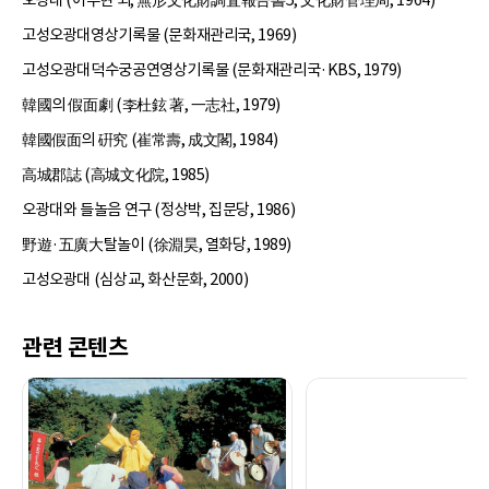
고성오광대영상기록물 (문화재관리국, 1969)
고성오광대덕수궁공연영상기록물 (문화재관리국·KBS, 1979)
韓國의 假面劇 (李杜鉉 著, 一志社, 1979)
韓國假面의 硏究 (崔常壽, 成文閣, 1984)
高城郡誌 (高城文化院, 1985)
오광대와 들놀음 연구 (정상박, 집문당, 1986)
野遊·五廣大탈놀이 (徐淵昊, 열화당, 1989)
고성오광대 (심상교, 화산문화, 2000)
관련 콘텐츠