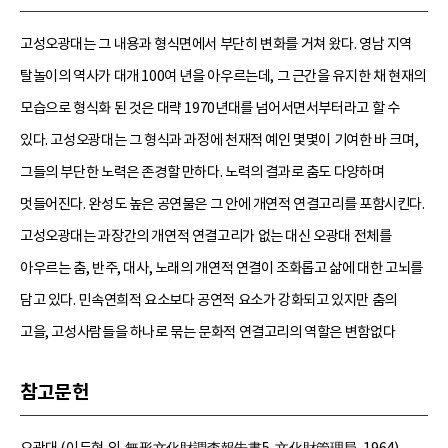
고성오광대는 그 내용과 형식면에서 부단히 변화를 거쳐 왔다. 영남 지역
탈놀이의 역사가 대개 100여 년을 아우르는데, 그 근간을 유지한 채 현재의
모습으로 형식화 된 것은 대략 1970년대를 넘어서면서부터라고 할 수
있다. 고성오광대는 그 형식과 과정에 천재적 예인 몇몇이 기여한 바 크며,
그들의 부단한 노력은 존경할 만하다. 노력의 결과로 춤도 다양하며
멋들어진다. 완성도 높은 공연물은 그 안에 개연적 연결고리를 포함시킨다.
고성오광대는 과장간의 개연적 연결고리가 없는 대신 오광대 전체를
아우르는 춤, 반주, 대사, 노래의 개연적 연결이 조화롭고 삶에 대한 고뇌를
담고 있다. 민속연희적 요소보다 공연적 요소가 강화되고 있지만 춤의
고을, 고성사람들을 하나로 묶는 문화적 연결고리의 역할은 변함없다
참고문헌
오광대 (이두현 외, 無形文化財調査報告書5, 文化財管理局, 1964)