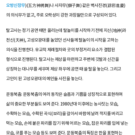
오방신장무
)(五方神將舞)나 사자무(獅子舞) 같은 벽사진경(辟邪進慶)
의 의식무가 없고, 주로 오락성이 강한 과장들만으로 구성되어 있다.
탈고사는 정기 공연 때만 올리는데 탈놀이를 시작하기 전에 지신(地神)과
천신(天神), 고성오광대를 놀았던 선사들께 탈놀이의 시작을 고하는
의식을 진행한다. 유교적 제례절차와 굿의 부정거리 요소가 결합된
형식으로 진행된다. 탈고사는 제상을 마련하고 주변에 깃발과 신간을
상징하는 대나무를 세우며 제상 좌우에 공연 때 쓸 탈을 놓는다. 그리고
고인이 된 고성오광대의 예인들 사진을 놓는다.
문둥북춤: 문둥북춤의 여러 동작은 슬픔과 기쁨을 상징적으로 표현하며
삶의 중요한 부분들도 보여 준다. 1980년대 이후에는 농사짓는 모습,
수확하는 모습, 수확된 곡식(보리)을 갈아서 바람에 날려 깍지를 버리고
먹는 모습, 손에 붙은 파리를 잡기 위해 어르는 모습, 잡은 파리를 입에 넣는
모습, 코를 푸는 모습 등도 보여 준다. 문둥북춤의 특징은 한을 표현하는