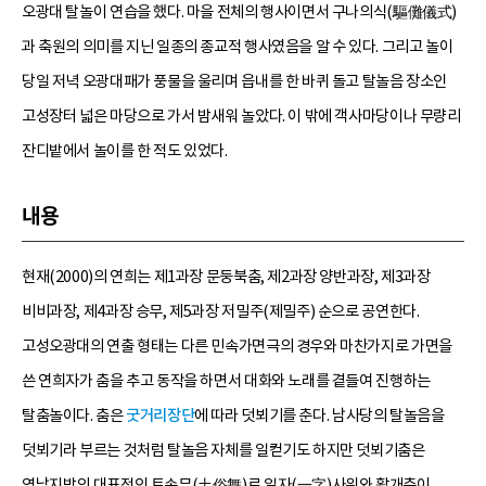
오광대 탈놀이 연습을 했다. 마을 전체의 행사이면서 구나의식(驅儺儀式)
과 축원의 의미를 지닌 일종의 종교적 행사였음을 알 수 있다. 그리고 놀이
당일 저녁 오광대패가 풍물을 울리며 읍내를 한 바퀴 돌고 탈놀음 장소인
고성장터 넓은 마당으로 가서 밤새워 놀았다. 이 밖에 객사마당이나 무량리
잔디밭에서 놀이를 한 적도 있었다.
내용
현재(2000)의 연희는 제1과장 문둥북춤, 제2과장 양반과장, 제3과장
비비과장, 제4과장 승무, 제5과장 저밀주(제밀주) 순으로 공연한다.
고성오광대의 연출 형태는 다른 민속가면극의 경우와 마찬가지로 가면을
쓴 연희자가 춤을 추고 동작을 하면서 대화와 노래를 곁들여 진행하는
탈춤놀이다. 춤은
굿거리장단
에 따라 덧뵈기를 춘다. 남사당의 탈놀음을
덧뵈기라 부르는 것처럼 탈놀음 자체를 일컫기도 하지만 덧뵈기춤은
영남지방의 대표적인 토속무(土俗舞)로 일자(一字)사위와 활개춤이