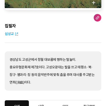
집필자
심상교
경상남도 고성군에서 정월 대보름에 행하는 탈놀이.
중요무형문화재 제7호이다. 고성오광대는 탈을 쓰고 태평소·북·
장구·꽹과리·징 등의 음악반주에 맞춰 춤을 추며 대사를 주고받는
연희(演戱)이다.