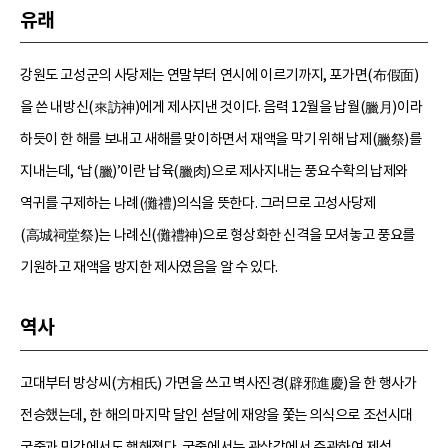
유래
강원도 고성군의 사당제는 연말부터 연시에 이르기까지, 포가면(布假面)
을 쓴 내방신(來訪神)에게 제사지낸 것이다. 음력 12월을 납월(臘月)이라
하듯이 한 해를 보내고 새해를 맞이하면서 재액을 막기 위해 납제(臘祭)를
지내는데, ‘납(臘)’이란 납육(臘肉)으로 제사지내는 풍요수확의 납제와
역귀를 구제하는 나례(儺禮)의식을 뜻한다. 그러므로 고성사당제
(高城祠堂祭)는 나례신(儺禮神)으로 형상화한 신격을 모셔놓고 풍요를
기원하고 재액을 방지한 제사였음을 알 수 있다.
역사
고대부터 방상씨(方相氏) 가면을 쓰고 벽사진경(辟邪進慶)을 한 행사가
전승했는데, 한 해의 마지막 달인 섣달에 재앙을 쫓는 의식으로 조선시대
궁중과 민간에서도 행해졌다. 궁중에서는 관상감에서 주관하여 제석