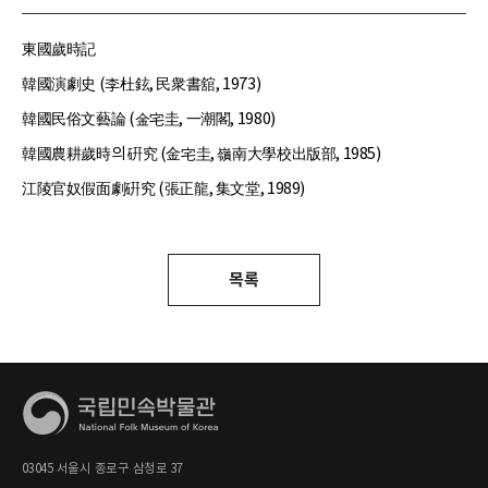
東國歲時記
韓國演劇史 (李杜鉉, 民衆書舘, 1973)
韓國民俗文藝論 (金宅圭, 一潮閣, 1980)
韓國農耕歲時의 硏究 (金宅圭, 嶺南大學校出版部, 1985)
江陵官奴假面劇硏究 (張正龍, 集文堂, 1989)
목록
03045 서울시 종로구 삼청로 37