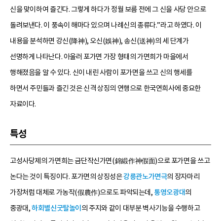
신을 맞이하여 즐긴다. 그렇게 하다가 정월 보름 전에 그 신을 사당 안으로
돌려보낸다. 이 풍속이 해마다 있으며 나례신의 종류다.”라고 하였다. 이
내용을 분석하면 강신(降神), 오신(娛神), 송신(送神)의 세 단계가
선명하게 나타난다. 아울러 포가면 가장 형태의 가면희가 마을에서
행해졌음을 알 수 있다. 신이 내린 사람이 포가면을 쓰고 신의 행세를
하면서 주민들과 즐긴 것은 신격 상징의 연행으로 한국연희사에 중요한
자료이다.
특성
고성사당제의 가면희는 금단작신가면(錦緞作神假面)으로 포가면을 쓰고
논다는 것이 특징이다. 포가면의 상징성은
강릉관노가면극
의 장자마리
가장처럼 대체로 가농작(假農作)으로도 파악되는데,
통영오광대
의
중광대,
하회별신굿탈놀이
의 주지와 같이 대부분 벽사기능을 수행하고