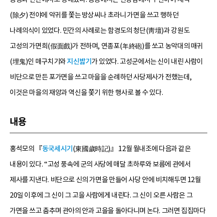
(除夕) 전야에 악귀를 쫓는 방상씨나 초라니 가면을 쓰고 행하던
나례의식이 있었다. 민간의 사례로는 함경도의 청단(靑壇)과 강원도
고성의 가면희(假面戲)가 전하며, 연종포(年終砲)를 쏘고 농악대의 매귀
(埋鬼)인 매구치기와
지신밟기
가 있었다. 고성군에서는 신이 내린 사람이
비단으로 만든 포가면을 쓰고 마을을 순례하던 사당제사가 전했는데,
이것은 마을의 재앙과 역신을 쫓기 위한 행사로 볼 수 있다.
내용
홍석모의 『
동국세시기
(東國歲時記)』 12월 월내조에 다음과 같은
내용이 있다. “고성 풍속에 군의 사당에 매달 초하루와 보름에 관에서
제사를 지낸다. 비단으로 신의 가면을 만들어 사당 안에 비치해두면 12월
20일 이후에 그 신이 그 고을 사람에게 내린다. 그 신이 오른 사람은 그
가면을 쓰고 춤추며 관아의 안과 고을을 돌아다니며 논다. 그러면 집집마다