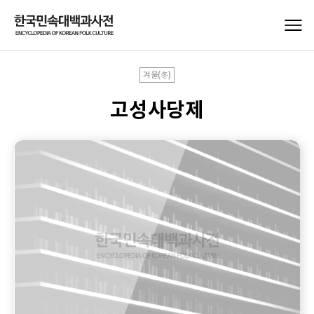
겨울(冬)
고성사당제