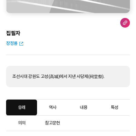
집필자
장정룡
조선시대 강원도 고성(高城)에서 지낸 사당제(祠堂祭).
유래
역사
내용
특성
의의
참고문헌