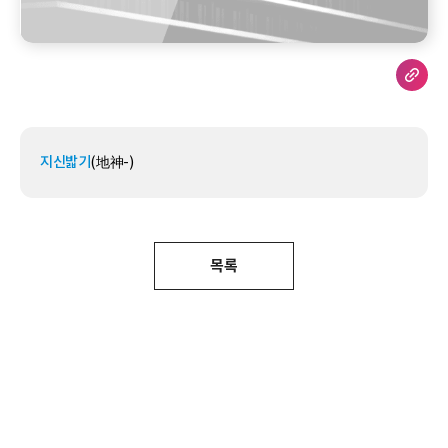
지신밟기
(地神-)
목록