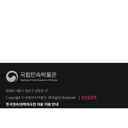
03045 서울시 종로구 삼청로 37
Copyright © 국립민속박물관. All Rights Reserved.
|
저작권정책
한국민속대백과사전 자료 이용 안내
1. 한국민속대백과사전의 텍스트는 공공누리 제2유형(출처명시+상업적 이용금지)을
적용합니다.