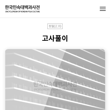
정월(正月)
고사풀이