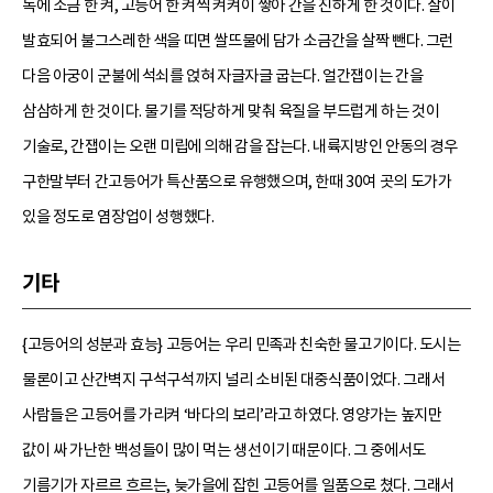
독에 소금 한 켜, 고등어 한 켜씩 켜켜이 쌓아 간을 진하게 한 것이다. 살이
발효되어 불그스레한 색을 띠면 쌀뜨물에 담가 소금간을 살짝 뺀다. 그런
다음 아궁이 군불에 석쇠를 얹혀 자글자글 굽는다. 얼간잽이는 간을
삼삼하게 한 것이다. 물기를 적당하게 맞춰 육질을 부드럽게 하는 것이
기술로, 간잽이는 오랜 미립에 의해 감을 잡는다. 내륙지방인 안동의 경우
구한말부터 간고등어가 특산품으로 유행했으며, 한때 30여 곳의 도가가
있을 정도로 염장업이 성행했다.
기타
{고등어의 성분과 효능} 고등어는 우리 민족과 친숙한 물고기이다. 도시는
물론이고 산간벽지 구석구석까지 널리 소비된 대중식품이었다. 그래서
사람들은 고등어를 가리켜 ‘바다의 보리’라고 하였다. 영양가는 높지만
값이 싸 가난한 백성들이 많이 먹는 생선이기 때문이다. 그 중에서도
기름기가 자르르 흐르는, 늦가을에 잡힌 고등어를 일품으로 쳤다. 그래서