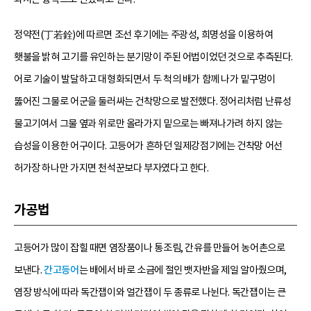
정약전(丁若銓)에 따르면 조선 후기에는 주광성, 희명성을 이용하여
횃불을 밝혀 고기를 유인하는 분기망이 주된 어법이었던 것으로 추측된다.
어로 기술이 발달하고 대형화되면서 두 척의 배가 함께 나가 밑구멍이
뚫어진 그물로 어군을 둘러싸는 건착망으로 발전했다. 정어리처럼 난류성
물고기여서 그물 옆과 위로만 올라가지 밑으로는 빠져나가려 하지 않는
습성을 이용한 어구이다. 고등어가 흔하던 일제강점기에는 건착망 어선
허가장 하나만 가지면 천석꾼보다 부자였다고 한다.
가공법
고등어가 많이 잡힐 때면 염장품이나 통조림, 간유를 만들어 농어촌으로
보낸다.
간고등어
는 배에서 바로 소금에 절인 뱃자반을 제일 알아줬으며,
염장 방식에 따라 독간잽이와 얼간잽이 두 종류로 나뉜다. 독간잽이는 큰