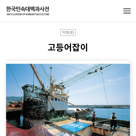
여름(夏)
고등어잡이