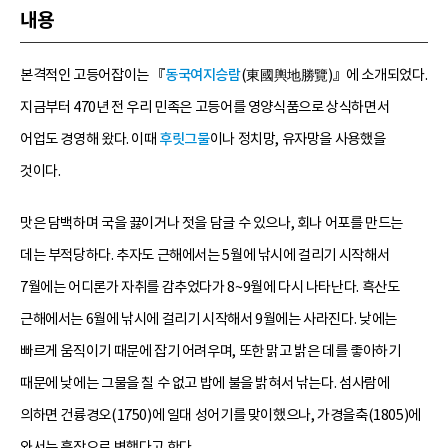
내용
본격적인 고등어잡이는 『
동국여지승람
(東國輿地勝覽)』에 소개되었다.
지금부터 470년 전 우리 민족은 고등어를 영양식품으로 상식하면서
어업도 경영해 왔다. 이때
후릿그물
이나 정치망, 유자망을 사용했을
것이다.
맛은 담백하며 국을 끓이거나 젓을 담글 수 있으나, 회나 어포를 만드는
데는 부적당하다. 추자도 근해에서는 5월에 낚시에 걸리기 시작해서
7월에는 어디론가 자취를 감추었다가 8~9월에 다시 나타난다. 흑산도
근해에서는 6월에 낚시에 걸리기 시작해서 9월에는 사라진다. 낮에는
빠르게 움직이기 때문에 잡기 어려우며, 또한 맑고 밝은 데를 좋아하기
때문에 낮에는 그물을 칠 수 없고 밥에 불을 밝혀서 낚는다. 섬사람에
의하면 건륭경오(1750)에 일대 성어기를 맞이했으나, 가경을축(1805)에
와서는 흉작으로 변했다고 한다.