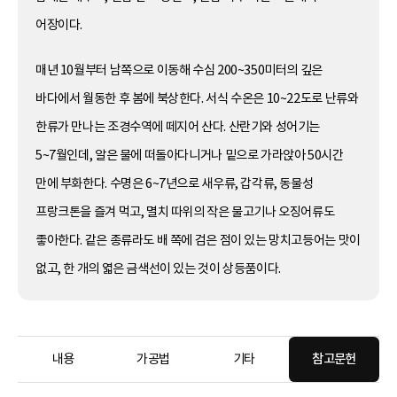
어장이다.
매년 10월부터 남쪽으로 이동해 수심 200~350미터의 깊은
바다에서 월동한 후 봄에 북상한다. 서식 수온은 10~22도로 난류와
한류가 만나는 조경수역에 떼지어 산다. 산란기와 성어기는
5~7월인데, 알은 물에 떠돌아다니거나 밑으로 가라앉아 50시간
만에 부화한다. 수명은 6~7년으로 새우류, 갑각류, 동물성
프랑크톤을 즐겨 먹고, 멸치 따위의 작은 물고기나 오징어류도
좋아한다. 같은 종류라도 배 쪽에 검은 점이 있는 망치고등어는 맛이
없고, 한 개의 엷은 금색선이 있는 것이 상등품이다.
내용
가공법
기타
참고문헌