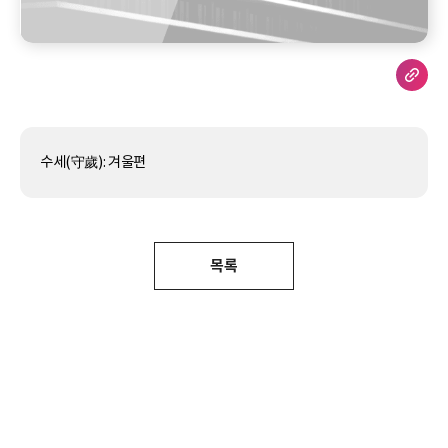
수세(守歲): 겨울편
목록