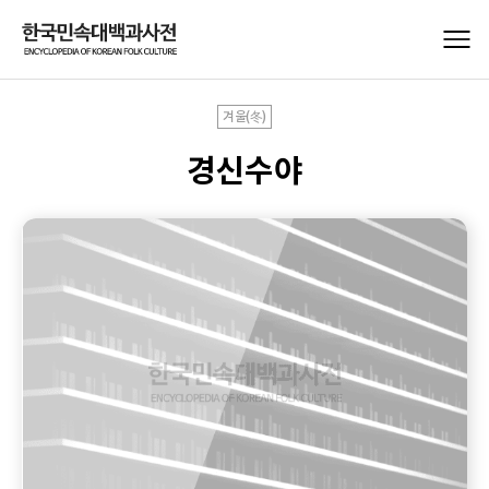
겨울(冬)
경신수야