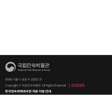
03045 서울시 종로구 삼청로 37
Copyright © 국립민속박물관. All Rights Reserved.
|
저작권정책
한국민속대백과사전 자료 이용 안내
1. 한국민속대백과사전의 텍스트는 공공누리 제2유형(출처명시+상업적 이용금지)을
적용합니다.