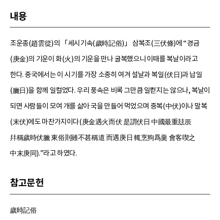
내용
조운종(趙雲從)의 「세시기속(歲時記俗)」 삼복조(三伏條)에 “경금
(庚金)의 기운이 화(火)의 기운을 만나 굴복했으니 이때를 복날이라고
한다. 중국에서는 이 시기를 가장 소중히 여겨 설날과 복일(伏日)과 납일
(臘日)을 함께 일컬었다. 우리 풍속은 비록 그만큼 일컫지는 않으나, 복날이
되면 사람들이 모여 개를 삶아 국을 만들어 먹었으며 중복(中伏)이나 말복
(末伏)에도 마찬가지이다(庚金遇火而伏 是謂伏日 中國最重玆辰
幷稱歲時伏臘 東俗則雖不甚稱道 而遇庚日 輒烹狗爲羹 會客喫之
中末庚同).”라고 하였다.
참고문헌
歲時記俗