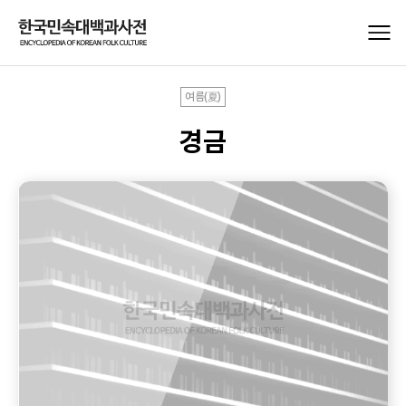
여름(夏)
경금