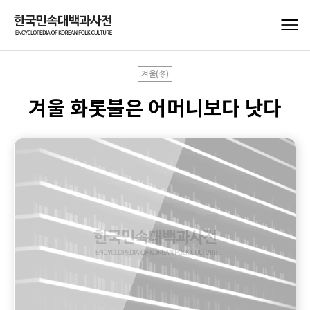
겨울(冬)
겨울 화롯불은 어머니보다 낫다