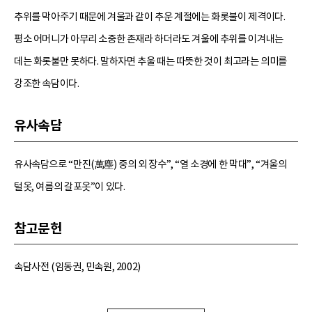
추위를 막아주기 때문에 겨울과 같이 추운 계절에는 화롯불이 제격이다.
평소 어머니가 아무리 소중한 존재라 하더라도 겨울에 추위를 이겨내는
데는 화롯불만 못하다. 말하자면 추울 때는 따뜻한 것이 최고라는 의미를
강조한 속담이다.
유사속담
유사속담으로 “만진(萬塵) 중의 외 장수”, “열 소경에 한 막대”, “겨울의
털옷, 여름의 갈포옷”이 있다.
참고문헌
속담사전 (임동권, 민속원, 2002)