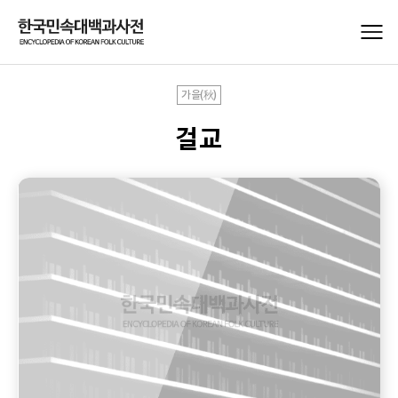
가을(秋)
걸교