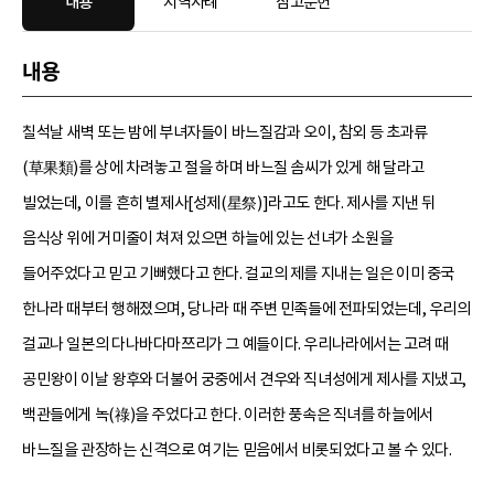
내용
지역사례
참고문헌
내용
칠석날 새벽 또는 밤에 부녀자들이 바느질감과 오이, 참외 등 초과류
(草果類)를 상에 차려놓고 절을 하며 바느질 솜씨가 있게 해 달라고
빌었는데, 이를 흔히 별제사[성제(星祭)]라고도 한다. 제사를 지낸 뒤
음식상 위에 거미줄이 쳐져 있으면 하늘에 있는 선녀가 소원을
들어주었다고 믿고 기뻐했다고 한다. 걸교의 제를 지내는 일은 이미 중국
한나라 때부터 행해졌으며, 당나라 때 주변 민족들에 전파되었는데, 우리의
걸교나 일본의 다나바다마쯔리가 그 예들이다. 우리나라에서는 고려 때
공민왕이 이날 왕후와 더불어 궁중에서 견우와 직녀성에게 제사를 지냈고,
백관들에게 녹(祿)을 주었다고 한다. 이러한 풍속은 직녀를 하늘에서
바느질을 관장하는 신격으로 여기는 믿음에서 비롯되었다고 볼 수 있다.